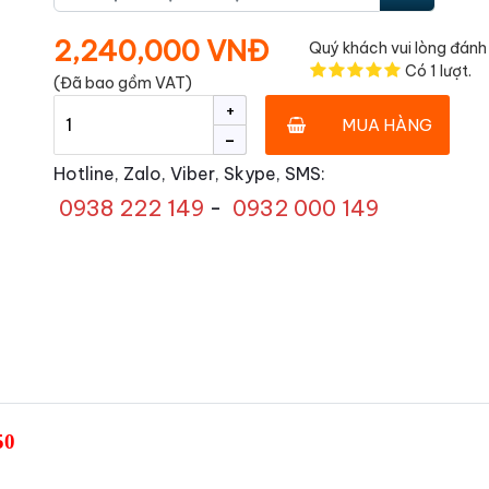
2,240,000 VNĐ
Quý khách vui lòng đánh 
Có
1
lượt.
(Đã bao gồm VAT)
+
MUA HÀNG
-
Hotline, Zalo, Viber, Skype, SMS:
0938 222 149
-
0932 000 149
50