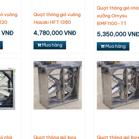
Quạt thông gió nhà
ió vuông
Quạt thông gió vuông
xưởng Omysu
220
Hasaki HFT 1380
BMF1100-TT
0 VNĐ
4,780,000 VNĐ
5,350,000 VN
Mua hàng
Mua hàng
Quạt hút
ạt trần 3 cánh
Ghế Massage
Ghế Massage
Nanoco 
anoco
Daikiosan DC109
Daikiosan DC110
CF6031-K
Liên hệ
Liên hệ
210,000
,380,000 VNĐ
190,000
ió nhà
Quạt thông gió Inox
Quạt thông gió Ino