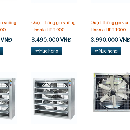
y làm mát
Máy làm mát
Máy làm 
Mitsubishi C56-
ikiosan DM103
Daikiosan DM201
Daikiosa
RA5 (màu xám
Liên hệ
,950,000
3,050,000
đậm)
,840,000 VNĐ
2,885,000 VNĐ
ió vuông
Quạt thông gió vuông
Quạt thông gió vu
3,990,000
600
Hasaki HFT 900
Hasaki HFT 1000
3,670,000 VNĐ
 VNĐ
3,490,000 VNĐ
3,990,000 VN
Mua hàng
Mua hàng