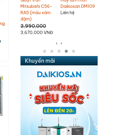
mát
Quạt thổi thảm
Quạt bàn
Chinghai SF2001
n DM109
Omysu CD-T01
Mitsubishi D16-GV
1,100,000
1,800,000
1,200,000
1,060,000 VNĐ
1,690,000 VNĐ
995,000 VNĐ
ông
Đ
‹
›
Khuyến mãi