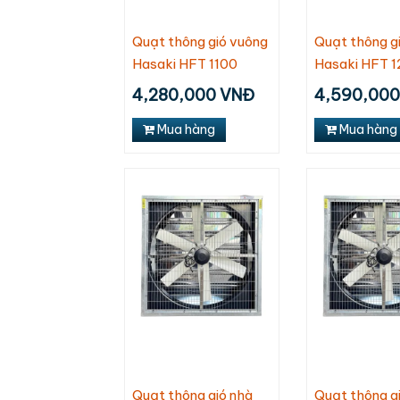
Quạt thông gió vuông
Quạt thông g
Hasaki HFT 1100
Hasaki HFT 1
4,280,000 VNĐ
4,590,00
Mua hàng
Mua hàng
Quạt hút âm trần
Quạt trần
Qu
Nanoco NMV1421
Chinghai SF2001
N
N
210,000
1,100,000
1
190,000 VNĐ
1,060,000 VNĐ
Quạt thông gió nhà
Quạt thông g