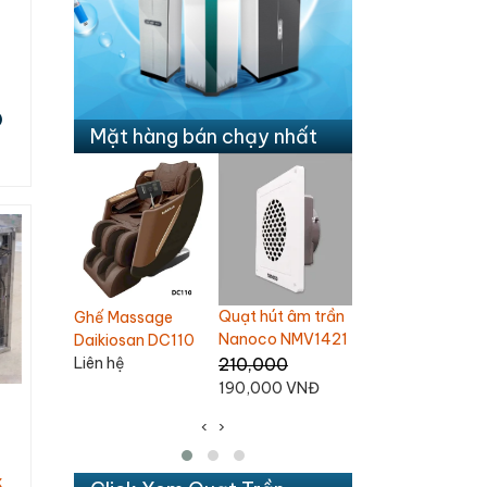
Đ
Mặt hàng bán chạy nhất
 âm trần
Quạt trần
Quạt trần 3 cánh
Ghế Massage
NMV1421
Chinghai SF2001
Nanoco
Daikiosan DC109
NCF6031-K
Liên hệ
1,100,000
1,380,000 VNĐ
 VNĐ
1,060,000 VNĐ
‹
›
x