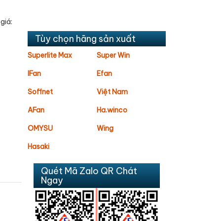
giá:
Tùy chọn hãng sản xuất
Superlite Max
Super Win
IFan
Efan
Soffnet
Việt Nam
AFan
Ha.winco
OMYSU
Wing
Hasaki
Quét Mã Zalo QR Chát
Ngay