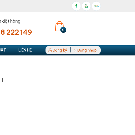
e đặt hàng
0
8 222 149
|
UẬT
LIÊN HỆ
Đăng ký
Đăng nhập
ET