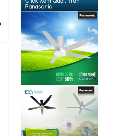
Click Xem Quạt Trần
Panasonic
Đ