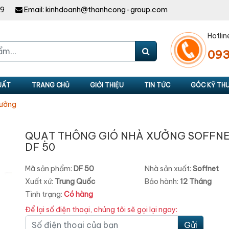
49
Email:
kinhdoanh@thanhcong-group.com
Hotlin
093
UẤT
TRANG CHỦ
GIỚI THIỆU
TIN TỨC
GÓC KỸ TH
Xưởng
QUẠT THÔNG GIÓ NHÀ XƯỞNG SOFFN
DF 50
Mã sản phẩm:
DF 50
Nhà sản xuất:
Soffnet
Xuất xứ:
Trung Quốc
Bảo hành:
12 Tháng
Tình trạng:
Có hàng
Để lại số điện thoại, chúng tôi sẽ gọi lại ngay:
Gửi