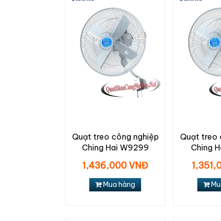
Quạt treo công nghiệp
Quạt treo
Ching Hai W9299
Ching 
1,436,000 VNĐ
1,351,
Mua hàng
Mu