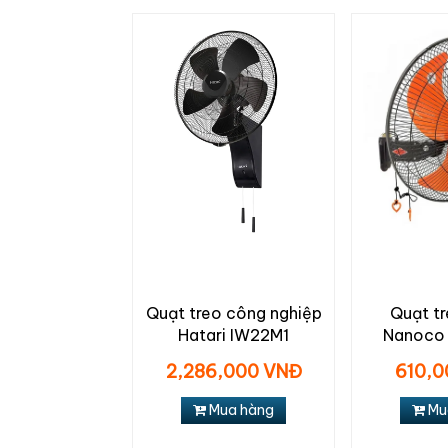
Quạt treo công nghiệp
Quạt t
Hatari IW22M1
Nanoco
2,286,000 VNĐ
610,0
Mua hàng
Mu