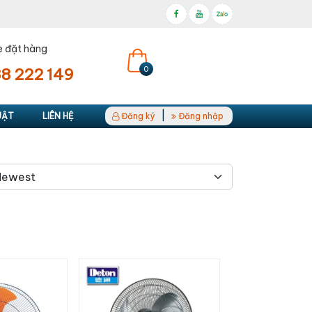
e đặt hàng
0
8 222 149
|
UẬT
LIÊN HỆ
Đăng ký
Đăng nhập