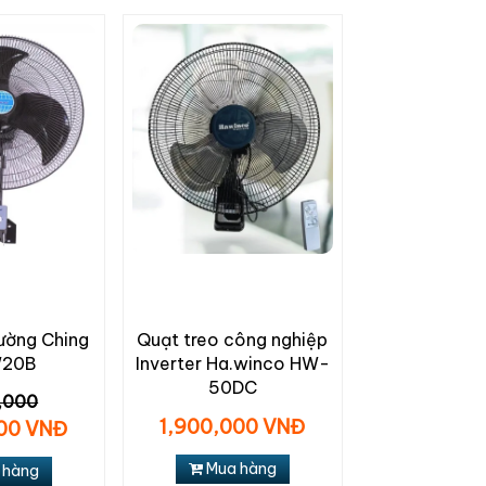
ường Ching
Quạt treo công nghiệp
W20B
Inverter Ha.winco HW-
50DC
,000
1,900,000 VNĐ
000 VNĐ
Mua hàng
 hàng