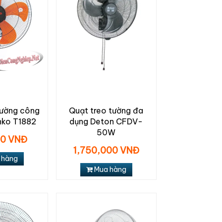
tường công
Quạt treo tường đa
nko T1882
dụng Deton CFDV-
50W
00 VNĐ
1,750,000 VNĐ
 hàng
Mua hàng