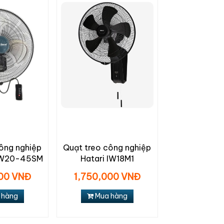
ông nghiệp
Quạt treo công nghiệp
HW20-45SM
Hatari IW18M1
000 VNĐ
1,750,000 VNĐ
 hàng
Mua hàng