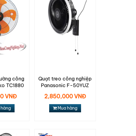
tường công
Quạt treo công nghiệp
ko TC1880
Panasonic F-50YUZ
00 VNĐ
2,850,000 VNĐ
 hàng
Mua hàng