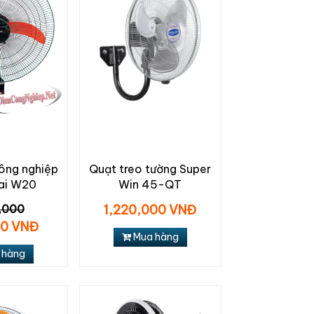
ông nghiệp
Quạt treo tường Super
ai W20
Win 45-QT
,000
1,220,000 VNĐ
00 VNĐ
Mua hàng
 hàng