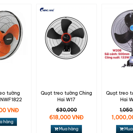
reo tường
Quạt treo tường Ching
Quạt treo t
 NWF1822
Hai W17
Hai 
00 VNĐ
630,000
1,050
618,000 VNĐ
1,000,
a hàng
Mua hàng
Mua