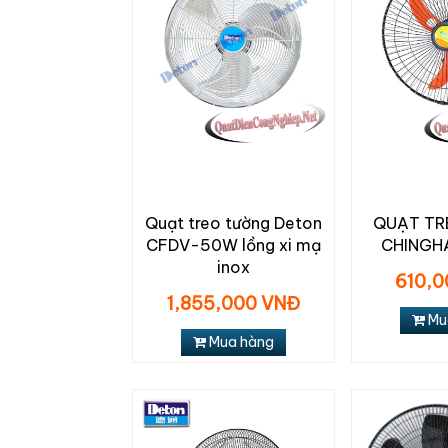
Quạt treo tường Deton
QUẠT TR
CFDV-50W lồng xi mạ
CHINGH
inox
610,0
1,855,000 VNĐ
Mu
Mua hàng