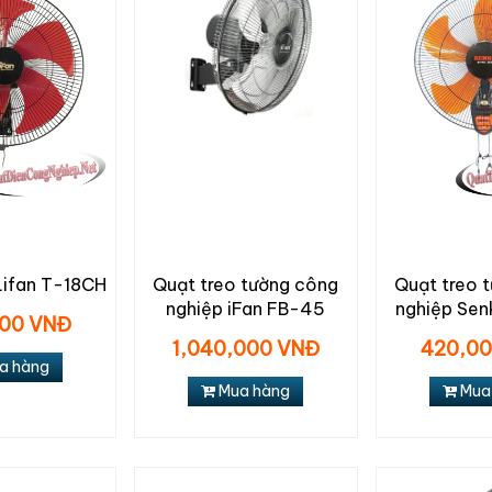
Lifan T-18CH
Quạt treo tường công
Quạt treo 
nghiệp iFan FB-45
nghiệp Sen
00 VNĐ
1,040,000 VNĐ
420,0
a hàng
Mua hàng
Mua