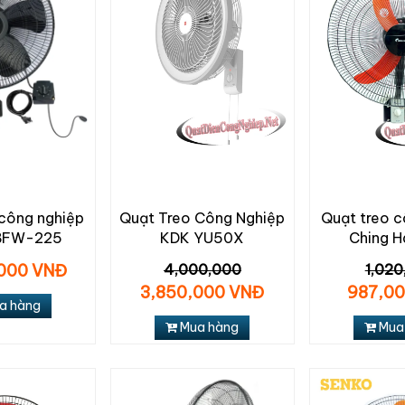
 công nghiệp
Quạt Treo Công Nghiệp
Quạt treo c
BFW-225
KDK YU50X
Ching H
000 VNĐ
4,000,000
1,020
3,850,000 VNĐ
987,0
a hàng
Mua hàng
Mua