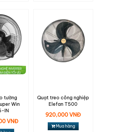
o tường
Quạt treo công nghiệp
Super Win
Elefan T500
5-IN
920,000 VNĐ
000 VNĐ
Mua hàng