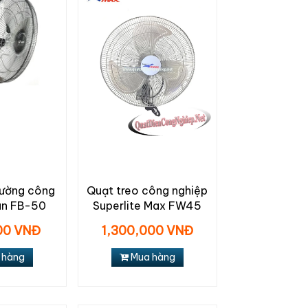
tường công
Quạt treo công nghiệp
an FB-50
Superlite Max FW45
000 VNĐ
1,300,000 VNĐ
 hàng
Mua hàng