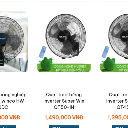
 công nghiệp
Quạt treo tường
Quạt tre
Ha.winco HW-
Inverter Super Win
Inverter 
0DC
QT50-IN
QT4
000 VNĐ
1,490,000 VNĐ
1,395,