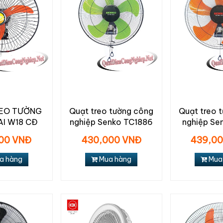
EO TƯỜNG
Quạt treo tường công
Quạt treo 
AI W18 CĐ
nghiệp Senko TC1886
nghiệp Se
00 VNĐ
430,000 VNĐ
439,0
a hàng
Mua hàng
Mua