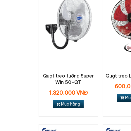
Quạt treo tường Super
Quạt treo 
Win 50-QT
600,0
1,320,000 VNĐ
Mu
Mua hàng