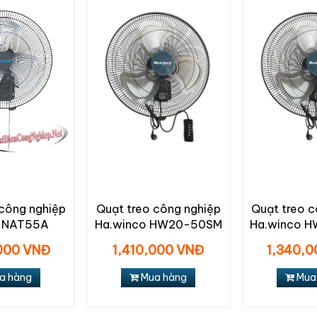
 công nghiệp
Quạt treo công nghiệp
Quạt treo c
 NAT55A
Ha.winco HW20-50SM
Ha.winco 
000 VNĐ
1,410,000 VNĐ
1,340,
a hàng
Mua hàng
Mua