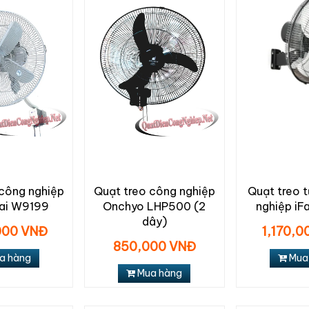
 công nghiệp
Quạt treo công nghiệp
Quạt treo 
Hai W9199
Onchyo LHP500 (2
nghiệp iF
dây)
000 VNĐ
1,170,
850,000 VNĐ
a hàng
Mua
Mua hàng