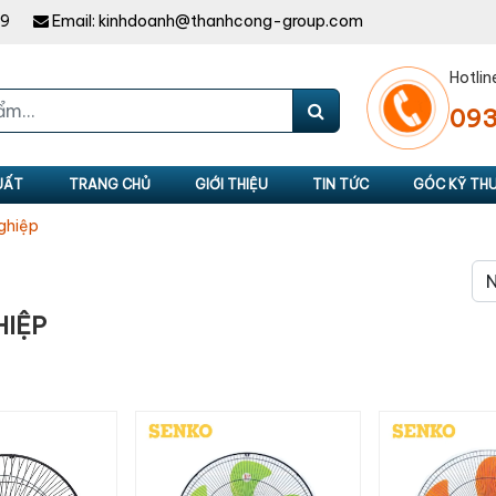
49
Email:
kinhdoanh@thanhcong-group.com
Hotlin
093
UẤT
TRANG CHỦ
GIỚI THIỆU
TIN TỨC
GÓC KỸ TH
ghiệp
HIỆP