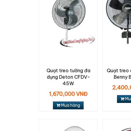
Quạt treo tường đa
Quạt treo
dụng Deton CFDV-
Benny 
45W
2,400,
1,670,000 VNĐ
Mu
Mua hàng