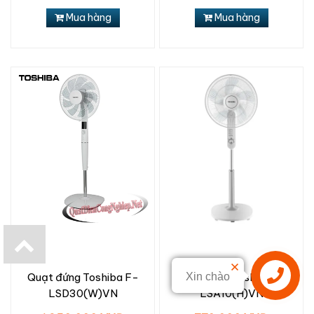
Mua hàng
Mua hàng
Quạt đứng Toshiba F-
Quạt đứng Toshiba F-
Xin chào
LSD30(W)VN
LSA10(H)VN