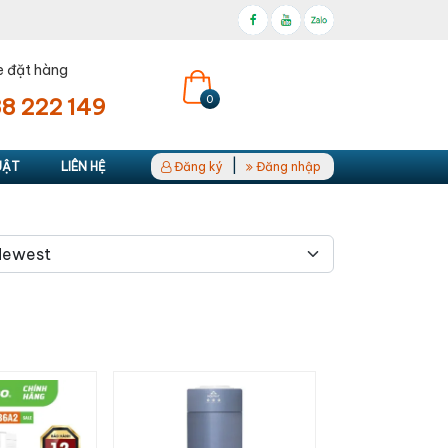
e đặt hàng
0
8 222 149
|
UẬT
LIÊN HỆ
Đăng ký
Đăng nhập