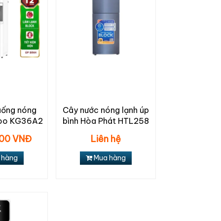
uống nóng
Cây nước nóng lạnh úp
roo KG36A2
bình Hòa Phát HTL258
000 VNĐ
Liên hệ
 hàng
Mua hàng