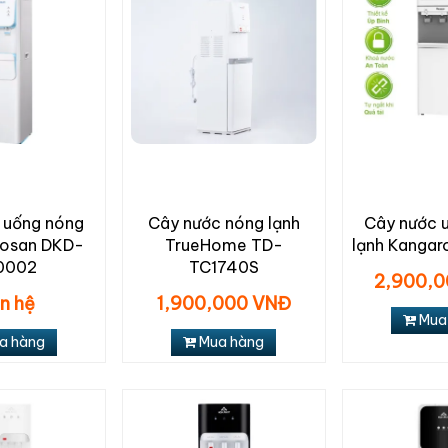
 uống nóng
Cây nước nóng lạnh
Cây nước 
kiosan DKD-
TrueHome TD-
lạnh Kanga
0002
TC1740S
2,900,
ên hệ
1,900,000 VNĐ
Mua
a hàng
Mua hàng