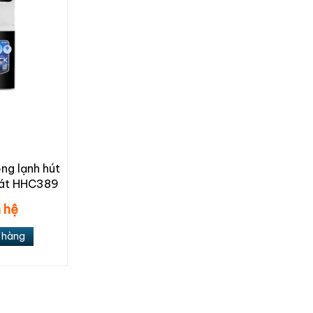
ng lạnh hút
hát HHC389
 hệ
 hàng