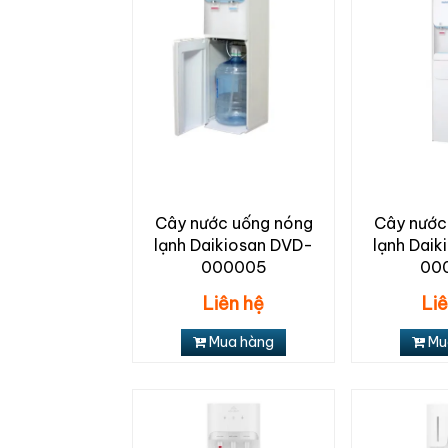
Cây nước uống nóng
Cây nước
lạnh Daikiosan DVD-
lạnh Dai
000005
00
Liên hệ
Li
Mua hàng
Mu