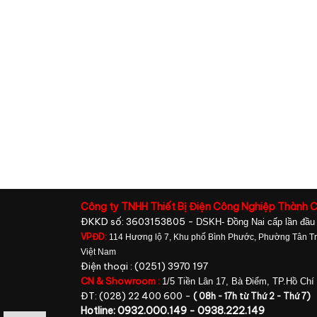
Công ty TNHH Thiết Bị Điện Công Nghiệp Thành 
ĐKKD số: 3603153805 -
DSKH- Đồng Nai cấp lần đầu
VPĐD:
114 Hương lộ 7, Khu phố Bình Phước, Phường Tân Tri
Việt Nam
Điện thoại : (0251) 3970 197
CN & Showroom :
1/5 Tiền Lân 17, Bà Điểm, TP.Hồ Chí
ĐT: (028) 22 400 600 -
( 08h - 17h từ Thứ 2 - Thứ 7)
Hotline: 0932.000.149 - 0938.222.149