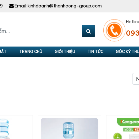
49
Email:
kinhdoanh@thanhcong-group.com
Hotlin
093
UẤT
TRANG CHỦ
GIỚI THIỆU
TIN TỨC
GÓC KỸ TH