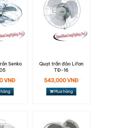
rần Senko
Quạt trần đảo Lifan
105
TĐ-16
00 VNĐ
543,000 VNĐ
 hàng
Mua hàng