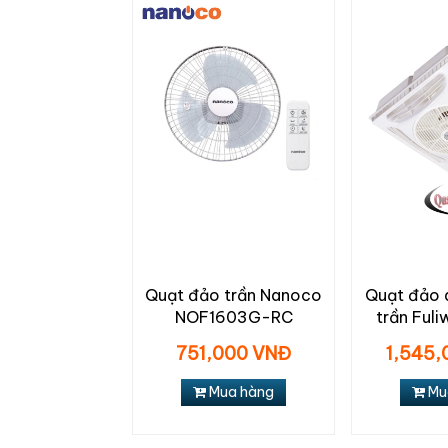
Quạt đảo trần Nanoco
Quạt đảo 
NOF1603G-RC
trần Ful
751,000 VNĐ
1,545,
Mua hàng
Mu