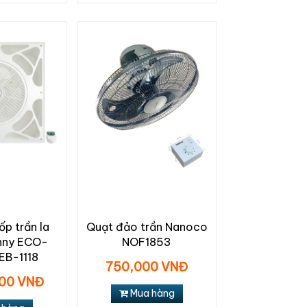
p trần la
Quạt đảo trần Nanoco
nny ECO-
NOF1853
EB-1118
750,000 VNĐ
000 VNĐ
Mua hàng