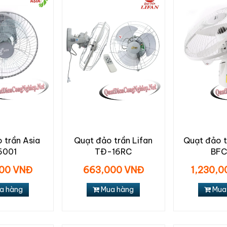
 trần Asia
Quạt đảo trần Lifan
Quạt đảo t
6001
TĐ-16RC
BF
00 VNĐ
663,000 VNĐ
1,230,
a hàng
Mua hàng
Mua