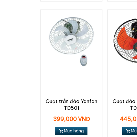
Quạt trần đảo Yanfan
Quạt đảo 
TD501
TD
399,000 VNĐ
445,0
Mua hàng
Mu