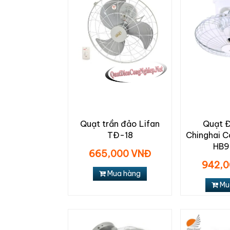
Quạt trần đảo Lifan
Quạt 
TĐ-18
Chinghai C
HB9
665,000 VNĐ
942,0
Mua hàng
Mu