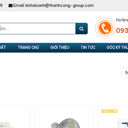
49
Email:
kinhdoanh@thanhcong-group.com
Hotlin
093
UẤT
TRANG CHỦ
GIỚI THIỆU
TIN TỨC
GÓC KỸ TH