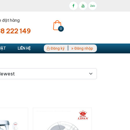
e đặt hàng
0
8 222 149
|
UẬT
LIÊN HỆ
Đăng ký
Đăng nhập