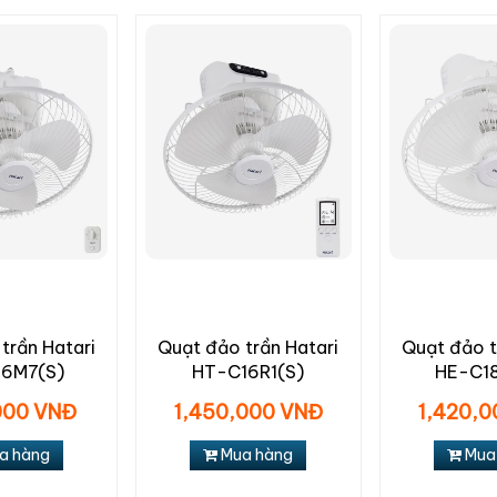
trần Hatari
Quạt đảo trần Hatari
Quạt đảo t
6M7(S)
HT-C16R1(S)
HE-C18
000 VNĐ
1,450,000 VNĐ
1,420,
a hàng
Mua hàng
Mua