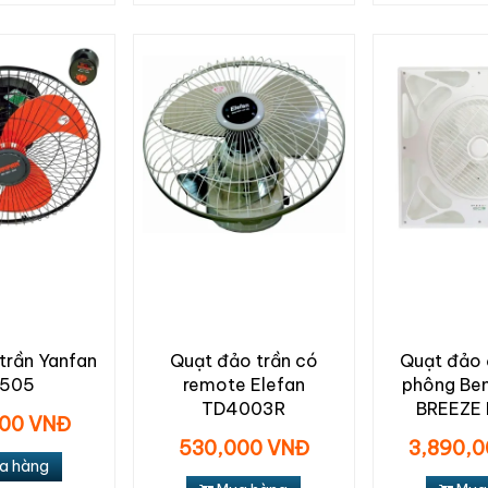
trần Yanfan
Quạt đảo trần có
Quạt đảo ố
505
remote Elefan
phông Be
TD4003R
BREEZE 
00 VNĐ
530,000 VNĐ
3,890,
a hàng