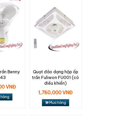
rần Benny
Quạt đảo dạng hộp ốp
C43
trần Fuliwon FU001 (có
điều khiển)
000 VNĐ
1,760,000 VNĐ
 hàng
Mua hàng