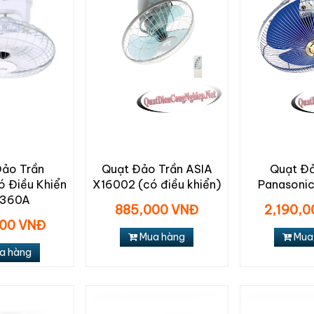
Đảo Trần
Quạt Đảo Trần ASIA
Quạt Đả
ó Điều Khiển
X16002 (có điều khiển)
Panasoni
360A
885,000 VNĐ
2,190,
00 VNĐ
Mua hàng
Mua
a hàng