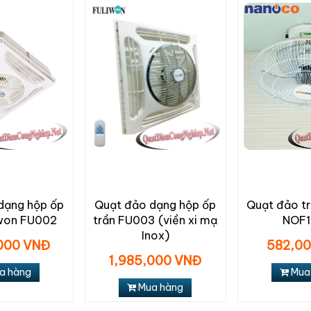
dạng hộp ốp
Quạt đảo dạng hộp ốp
Quạt đảo t
iwon FU002
trần FU003 (viền xi mạ
NOF
Inox)
000 VNĐ
582,0
1,985,000 VNĐ
a hàng
Mua
Mua hàng