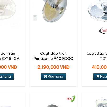
Đảo Trần
Quạt đảo trần
Quạt đảo t
hi CY16-GA
Panasonic F409QGO
TD
000 VNĐ
2,190,000 VNĐ
410,0
a hàng
Mua hàng
Mua