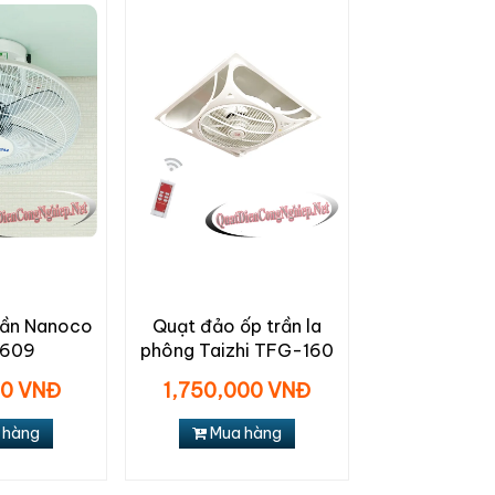
rần Nanoco
Quạt đảo ốp trần la
1609
phông Taizhi TFG-160
00 VNĐ
1,750,000 VNĐ
 hàng
Mua hàng