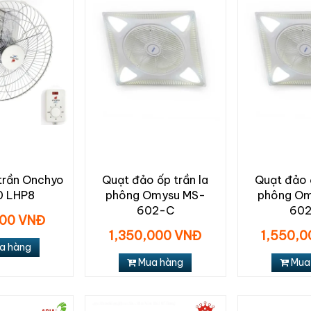
trần Onchyo
Quạt đảo ốp trần la
Quạt đảo ố
 LHP8
phông Omysu MS-
phông Om
602-C
60
00 VNĐ
1,350,000 VNĐ
1,550,
a hàng
Mua hàng
Mua