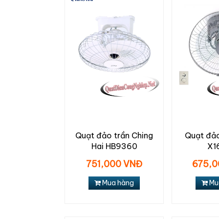
Quạt đảo trần Ching
Quạt đảo
Hai HB9360
X1
751,000 VNĐ
675,0
Mua hàng
Mu