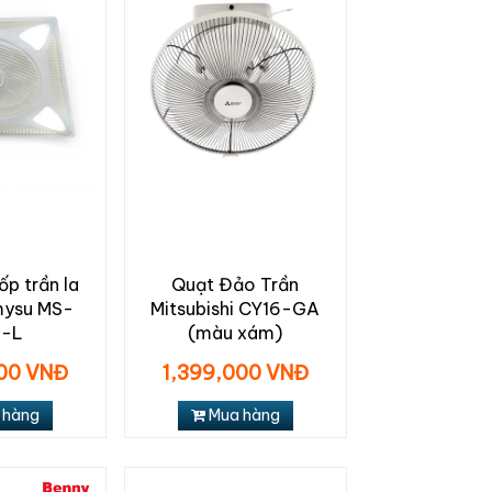
p trần la
Quạt Đảo Trần
ysu MS-
Mitsubishi CY16-GA
2-L
(màu xám)
000 VNĐ
1,399,000 VNĐ
 hàng
Mua hàng