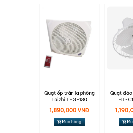
Quạt ốp trần la phông
Quạt đảo 
Taizhi TFG-180
HT-C1
1,890,000 VNĐ
1,190,
Mua hàng
Mu