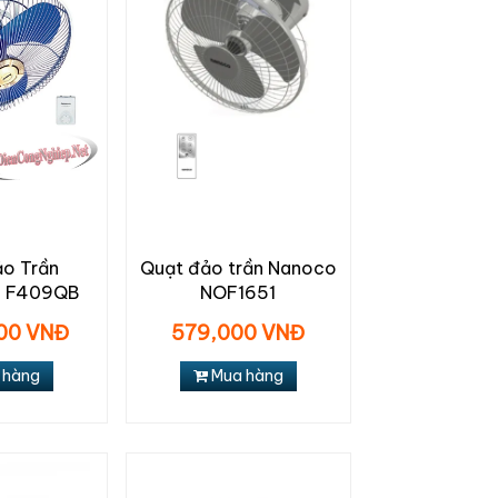
o Trần
Quạt đảo trần Nanoco
c F409QB
NOF1651
000 VNĐ
579,000 VNĐ
 hàng
Mua hàng