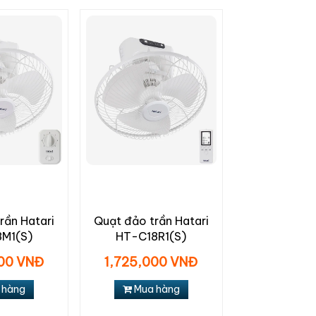
rần Hatari
Quạt đảo trần Hatari
M1(S)
HT-C18R1(S)
000 VNĐ
1,725,000 VNĐ
 hàng
Mua hàng