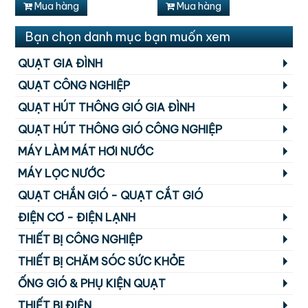
Mua hàng
Mua hàng
Bạn chọn danh mục bạn muốn xem
QUẠT GIA ĐÌNH
QUẠT CÔNG NGHIỆP
QUẠT HÚT THÔNG GIÓ GIA ĐÌNH
QUẠT HÚT THÔNG GIÓ CÔNG NGHIỆP
MÁY LÀM MÁT HƠI NƯỚC
MÁY LỌC NƯỚC
QUẠT CHẮN GIÓ - QUẠT CẮT GIÓ
ĐIỆN CƠ - ĐIỆN LẠNH
THIẾT BỊ CÔNG NGHIỆP
THIẾT BỊ CHĂM SÓC SỨC KHỎE
ỐNG GIÓ & PHỤ KIỆN QUẠT
THIẾT BỊ ĐIỆN