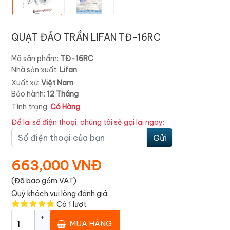
QUẠT ĐẢO TRẦN LIFAN TĐ-16RC
Mã sản phẩm:
TĐ-16RC
Nhà sản xuất:
Lifan
Xuất xứ:
Việt Nam
Bảo hành:
12 Tháng
Tình trạng:
Có Hàng
Để lại số điện thoại, chúng tôi sẽ gọi lại ngay:
Gửi
663,000 VNĐ
(Đã bao gồm VAT)
Quý khách vui lòng đánh giá:
Có
1
lượt.
+
MUA HÀNG