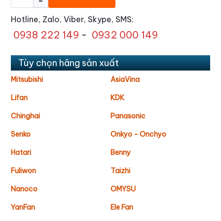
-
Hotline, Zalo, Viber, Skype, SMS:
0938 222 149
-
0932 000 149
Tùy chọn hãng sản xuất
Mitsubishi
AsiaVina
Lifan
KDK
Chinghai
Panasonic
Senko
Onkyo - Onchyo
Hatari
Benny
Fuliwon
Taizhi
Nanoco
OMYSU
YanFan
Ele Fan