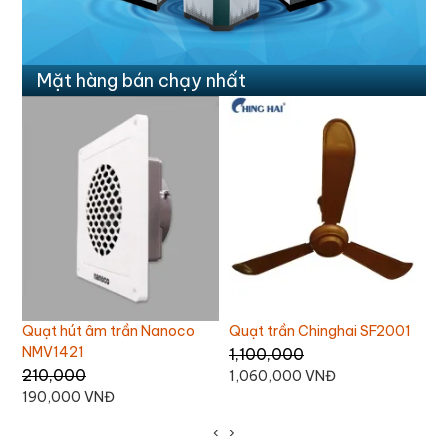
Mặt hàng bán chạy nhất
Quạt trần Chinghai SF2001
Quạt trần 3 cánh Nanoco
G
NCF6031-K
D
1,100,000
1,380,000 VNĐ
L
1,060,000 VNĐ
‹
›