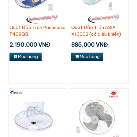
Quạt Đảo Trần Panasonic
Quạt Đảo Trần ASIA
F409QB
X16002 (có điều khiển)
2,190,000 VNĐ
885,000 VNĐ
Mua hàng
Mua hàng