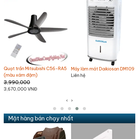
Máy làm mát Daikiosan DM109
Quạt thổi thảm Omysu CD-
Liên hệ
T01
1,800,000
1,690,000 VNĐ
‹
›
Mặt hàng bán chạy nhất