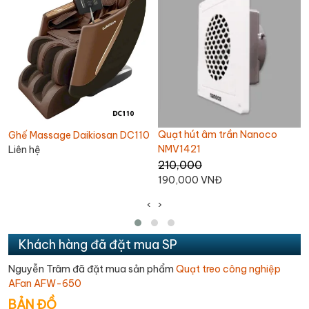
Quạt hút âm trần Nanoco
Quạt trần Chinghai SF2001
NMV1421
1,100,000
210,000
1,060,000 VNĐ
190,000 VNĐ
‹
›
Khách hàng đã đặt mua SP
Nguyễn Trâm đã đặt mua sản phẩm
Quạt treo công nghiệp
AFan AFW-650
BẢN ĐỒ