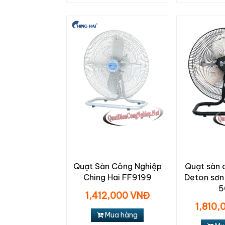
Quạt Sàn Công Nghiệp
Quạt sàn 
Ching Hai FF9199
Deton sơ
5
1,412,000 VNĐ
1,810,
Mua hàng