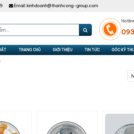
49
Email:
kinhdoanh@thanhcong-group.com
Hotlin
093
UẤT
TRANG CHỦ
GIỚI THIỆU
TIN TỨC
GÓC KỸ TH
p