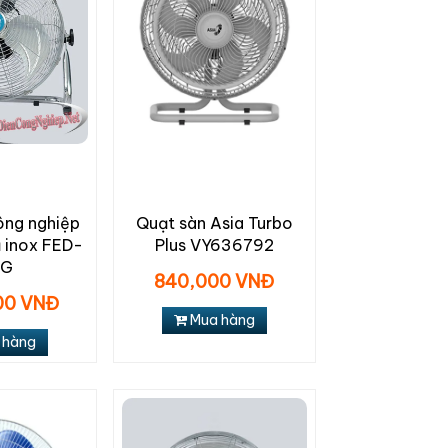
ông nghiệp
Quạt sàn Asia Turbo
 inox FED-
Plus VY636792
0G
840,000 VNĐ
000 VNĐ
Mua hàng
 hàng