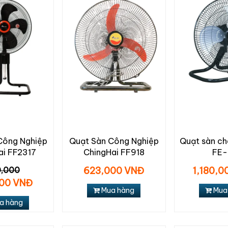
Công Nghiệp
Quạt Sàn Công Nghiệp
Quạt sàn ch
ai FF2317
ChingHai FF918
FE
,000
623,000 VNĐ
1,180,
00 VNĐ
Mua hàng
Mua
a hàng