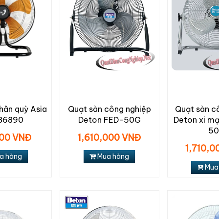
hân quỳ Asia
Quạt sàn công nghiệp
Quạt sàn c
86890
Deton FED-50G
Deton xi mạ
5
00 VNĐ
1,610,000 VNĐ
1,710,
a hàng
Mua hàng
Mua