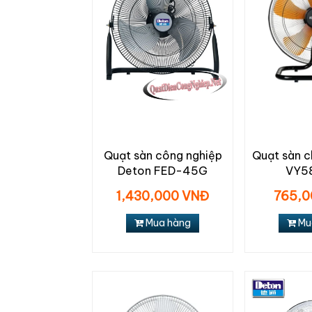
Quạt sàn công nghiệp
Quạt sàn c
Deton FED-45G
VY5
1,430,000 VNĐ
765,0
Mua hàng
Mu