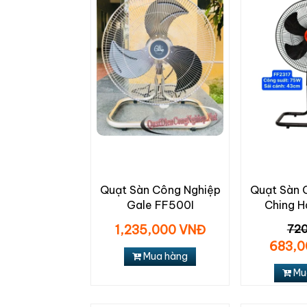
Quạt Sàn Công Nghiệp
Quạt Sàn 
Gale FF500I
Ching H
1,235,000 VNĐ
720
683,0
Mua hàng
Mu