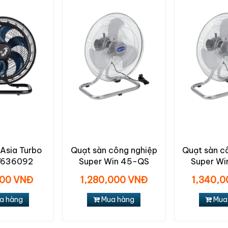
 Asia Turbo
Quạt sàn công nghiệp
Quạt sàn c
VY636092
Super Win 45-QS
Super Wi
00 VNĐ
1,280,000 VNĐ
1,340,
a hàng
Mua hàng
Mua