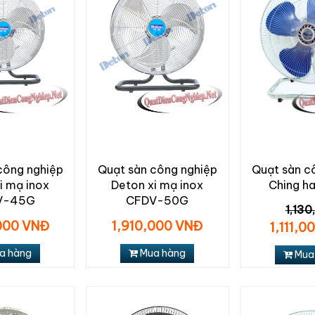
công nghiệp
Quạt sàn công nghiệp
Quạt sàn c
i mạ inox
Deton xi mạ inox
Ching ha
V-45G
CFDV-50G
1,130
000 VNĐ
1,910,000 VNĐ
1,111,0
a hàng
Mua hàng
Mua