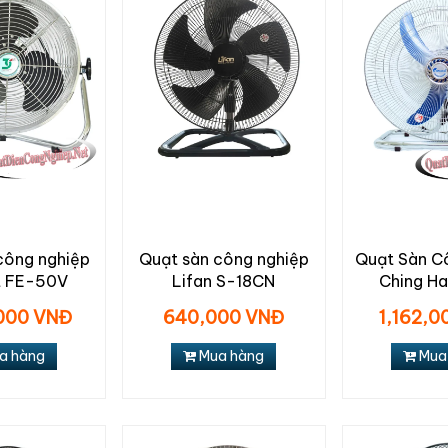
công nghiệp
Quạt sàn công nghiệp
Quạt Sàn C
t FE-50V
Lifan S-18CN
Ching Ha
000 VNĐ
640,000 VNĐ
1,162,
a hàng
Mua hàng
Mua