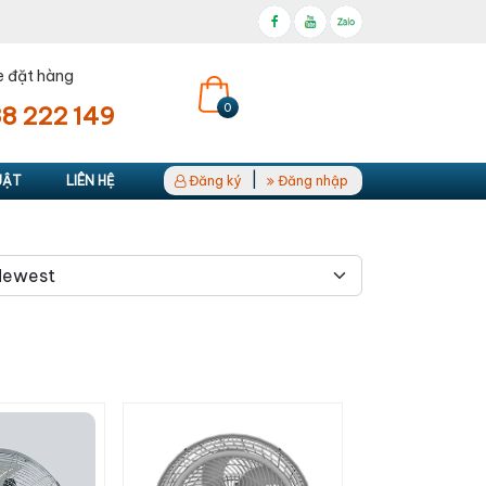
e đặt hàng
0
8 222 149
|
UẬT
LIÊN HỆ
Đăng ký
Đăng nhập