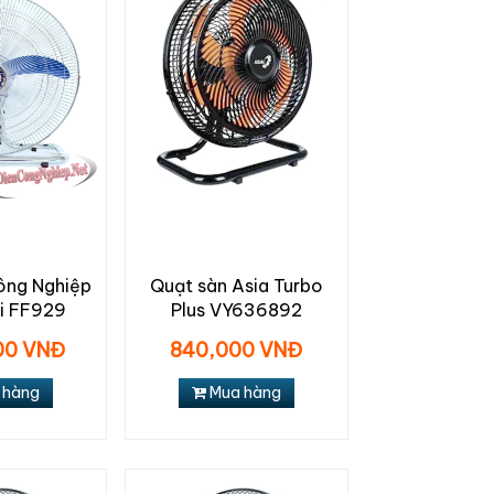
ông Nghiệp
Quạt sàn Asia Turbo
i FF929
Plus VY636892
000 VNĐ
840,000 VNĐ
 hàng
Mua hàng