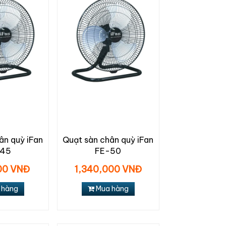
ân quỳ iFan
Quạt sàn chân quỳ iFan
-45
FE-50
000 VNĐ
1,340,000 VNĐ
 hàng
Mua hàng