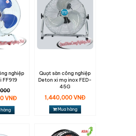
ông nghiệp
Quạt sàn công nghiệp
i FF919
Deton xi mạ inox FED-
45G
,000
1,440,000 VNĐ
00 VNĐ
Mua hàng
 hàng