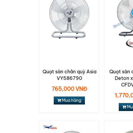
Quạt sàn chân quỳ Asia
Quạt sàn 
VY586790
Deton x
CFD
765,000 VNĐ
1,770,
Mua hàng
Mu