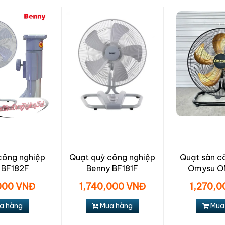
công nghiệp
Quạt quỳ công nghiệp
Quạt sàn c
 BF182F
Benny BF181F
Omysu 
000 VNĐ
1,740,000 VNĐ
1,270,
a hàng
Mua hàng
Mua