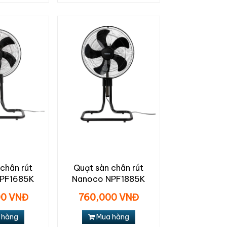
chân rút
Quạt sàn chân rút
NPF1685K
Nanoco NPF1885K
00 VNĐ
760,000 VNĐ
 hàng
Mua hàng