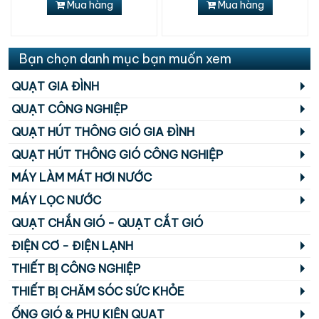
Mua hàng
Mua hàng
Bạn chọn danh mục bạn muốn xem
QUẠT GIA ĐÌNH
QUẠT CÔNG NGHIỆP
QUẠT HÚT THÔNG GIÓ GIA ĐÌNH
QUẠT HÚT THÔNG GIÓ CÔNG NGHIỆP
MÁY LÀM MÁT HƠI NƯỚC
MÁY LỌC NƯỚC
QUẠT CHẮN GIÓ - QUẠT CẮT GIÓ
ĐIỆN CƠ - ĐIỆN LẠNH
THIẾT BỊ CÔNG NGHIỆP
THIẾT BỊ CHĂM SÓC SỨC KHỎE
ỐNG GIÓ & PHỤ KIỆN QUẠT