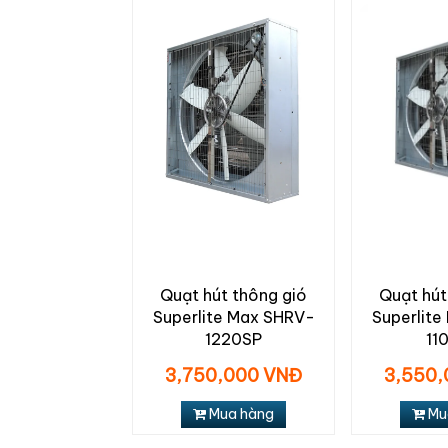
Quạt hút thông gió
Quạt hút
Superlite Max SHRV-
Superlit
1220SP
11
3,750,000 VNĐ
3,550,
Mua hàng
Mu