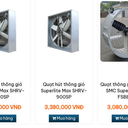
 thông gió
Quạt hút thông gió
Quạt thông g
e Max SHRV-
Superlite Max SHRV-
SMC Super
00SP
900SP
FSB
000 VNĐ
3,380,000 VNĐ
3,080,
a hàng
Mua hàng
Mua