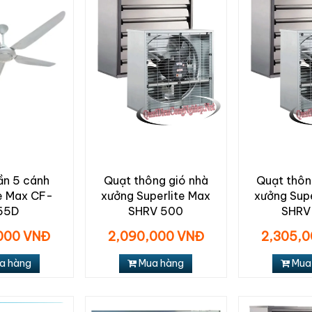
ần 5 cánh
Quạt thông gió nhà
Quạt thôn
te Max CF-
xưởng Superlite Max
xưởng Supe
65D
SHRV 500
SHRV
000 VNĐ
2,090,000 VNĐ
2,305,
a hàng
Mua hàng
Mua