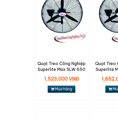
Quạt Treo Công Nghiệp
Quạt Treo
Superlite Max SLW 650
Superlite
1,523,000 VNĐ
1,652,
Mua hàng
Mu