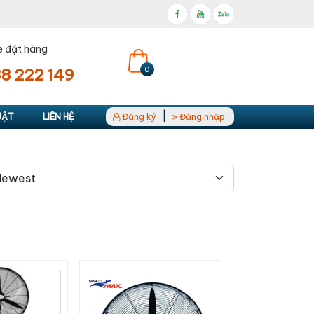
e đặt hàng
0
8 222 149
|
UẬT
LIÊN HỆ
Đăng ký
Đăng nhập