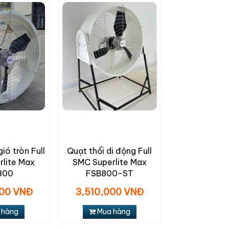
ió tròn Full
Quạt thổi di động Full
lite Max
SMC Superlite Max
800
FSB800-ST
000 VNĐ
3,510,000 VNĐ
 hàng
Mua hàng