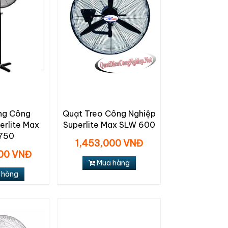
ng Công
Quạt Treo Công Nghiệp
erlite Max
Superlite Max SLW 600
750
1,453,000 VNĐ
000 VNĐ
Mua hàng
 hàng