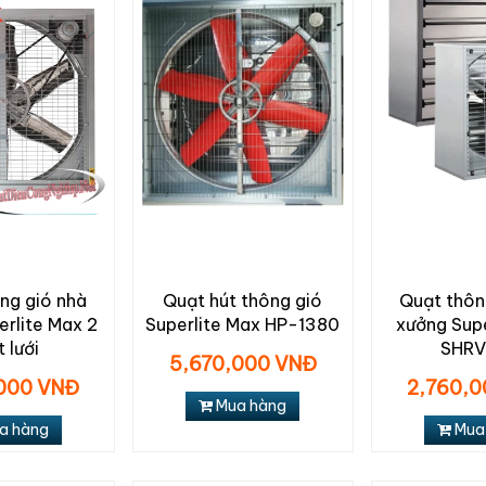
ng gió nhà
Quạt hút thông gió
Quạt thôn
erlite Max 2
Superlite Max HP-1380
xưởng Supe
 lưới
SHR
5,670,000 VNĐ
000 VNĐ
2,760,
Mua hàng
a hàng
Mua