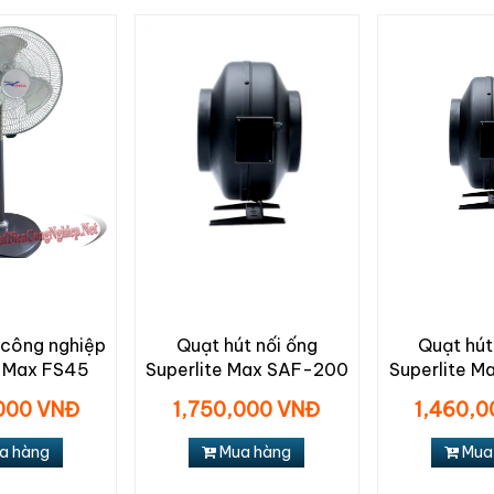
 công nghiệp
Quạt hút nối ống
Quạt hút
e Max FS45
Superlite Max SAF-200
Superlite M
000 VNĐ
1,750,000 VNĐ
1,460,
a hàng
Mua hàng
Mua