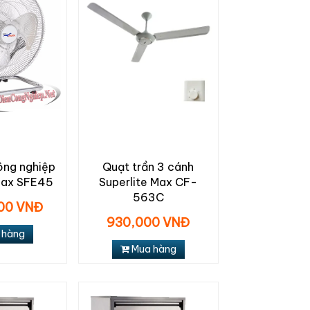
ông nghiệp
Quạt trần 3 cánh
Max SFE45
Superlite Max CF-
563C
000 VNĐ
930,000 VNĐ
 hàng
Mua hàng