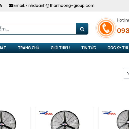
49
Email:
kinhdoanh@thanhcong-group.com
Hotlin
093
UẤT
TRANG CHỦ
GIỚI THIỆU
TIN TỨC
GÓC KỸ TH