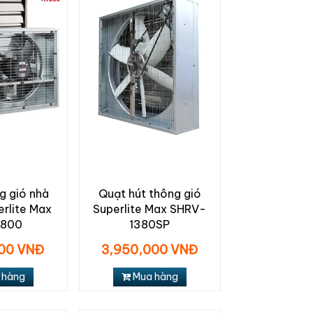
g gió nhà
Quạt hút thông gió
rlite Max
Superlite Max SHRV-
V800
1380SP
000 VNĐ
3,950,000 VNĐ
 hàng
Mua hàng