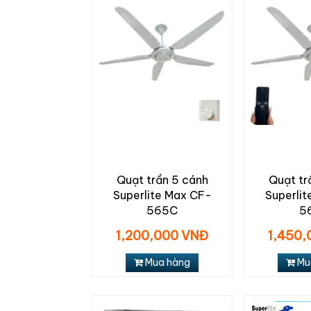
Quạt trần 5 cánh
Quạt tr
Superlite Max CF-
Superli
565C
5
1,200,000 VNĐ
1,450,
Mua hàng
Mu