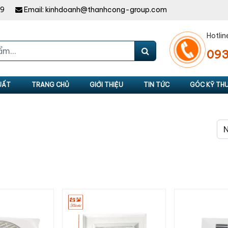
49
Email:
kinhdoanh@thanhcong-group.com
Hotlin
093
UẤT
TRANG CHỦ
GIỚI THIỆU
TIN TỨC
GÓC KỸ TH