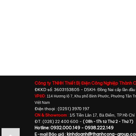
Công ty TNHH Thiết Bị Điện Công Nghiệp Thành 
ĐKKD số: 3603153805 -
DSKH- Đồng Nai cấp lần đầu
VPĐD:
114 Hương lộ 7, Khu phố Bình Phước, Phường Tân Tri
Việt Nam
Điện thoại : (0251) 3970 197
CN & Showroom :
1/5 Tiền Lân 17, Bà Điểm, TP.Hồ Chí
ĐT: (028) 22 400 600 -
( 08h - 17h từ Thứ 2 - Thứ 7)
Hotline: 0932.000.149 - 0938.222.149
kinhdoanh@thanhcong-group.c
E-mail Báo giá :