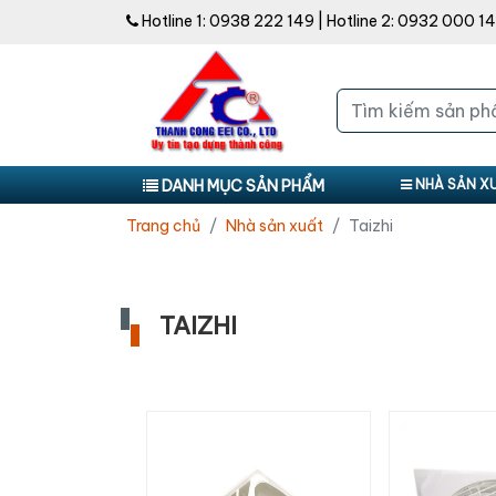
Hotline 1:
0938 222 149
| Hotline 2:
0932 000 1
DANH MỤC SẢN PHẨM
NHÀ SẢN X
Trang chủ
Nhà sản xuất
Taizhi
TAIZHI