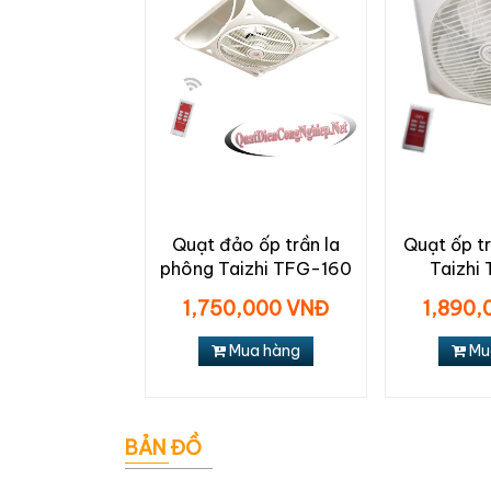
Quạt đảo ốp trần la
Quạt ốp t
phông Taizhi TFG-160
Taizhi
1,750,000 VNĐ
1,890,
Mua hàng
Mu
BẢN ĐỒ