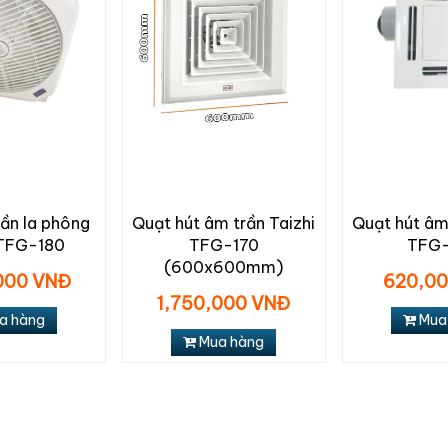
rần la phông
Quạt hút âm trần Taizhi
Quạt hút âm 
 TFG-180
TFG-170
TFG
(600x600mm)
000 VNĐ
620,0
1,750,000 VNĐ
a hàng
Mua
Mua hàng