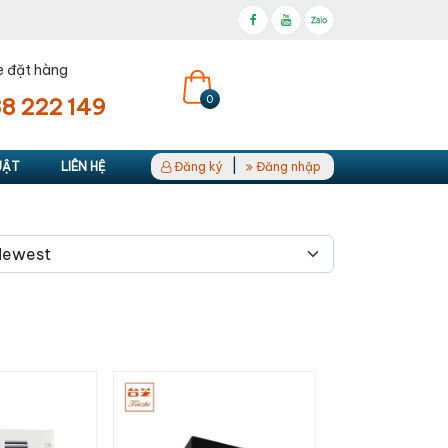
e đặt hàng
0
8 222 149
|
UẬT
LIÊN HỆ
Đăng ký
Đăng nhập