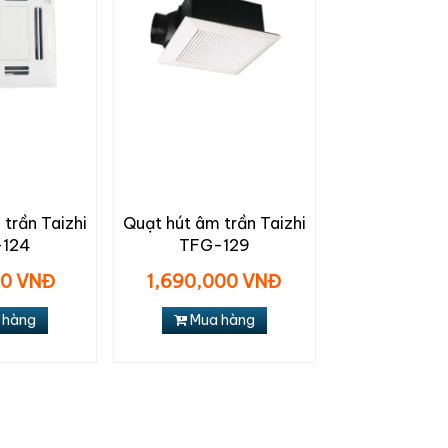
trần Taizhi
Quạt hút âm trần Taizhi
-124
TFG-129
00 VNĐ
1,690,000 VNĐ
 hàng
Mua hàng