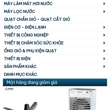
MÁY LÀM MÁT HƠI NƯỚC
MÁY LỌC NƯỚC
QUẠT CHẮN GIÓ - QUẠT CẮT GIÓ
ĐIỆN CƠ - ĐIỆN LẠNH
THIẾT BỊ CÔNG NGHIỆP
THIẾT BỊ CHĂM SÓC SỨC KHỎE
ỐNG GIÓ & PHỤ KIỆN QUẠT
THIẾT BỊ ĐIỆN
SẢN PHẨM KHÁC
DANH MỤC KHÁC
Mặt hàng đang giảm giá