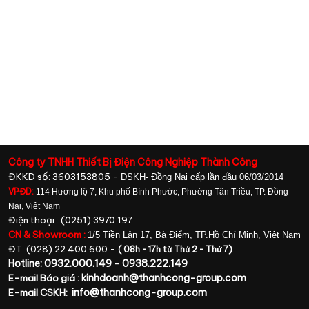
Công ty TNHH Thiết Bị Điện Công Nghiệp Thành Công
ĐKKD số: 3603153805 -
DSKH- Đồng Nai cấp lần đầu 06/03/2014
VPĐD:
114 Hương lộ 7, Khu phố Bình Phước, Phường Tân Triều, TP. Đồng
Nai, Việt Nam
Điện thoại : (0251) 3970 197
CN & Showroom :
1/5 Tiền Lân 17, Bà Điểm, TP.Hồ Chí Minh, Việt Nam
ĐT: (028) 22 400 600 -
( 08h - 17h từ Thứ 2 - Thứ 7)
Hotline: 0932.000.149 - 0938.222.149
kinhdoanh@thanhcong-group.com
E-mail Báo giá :
info@thanhcong-group.com
E-mail CSKH: