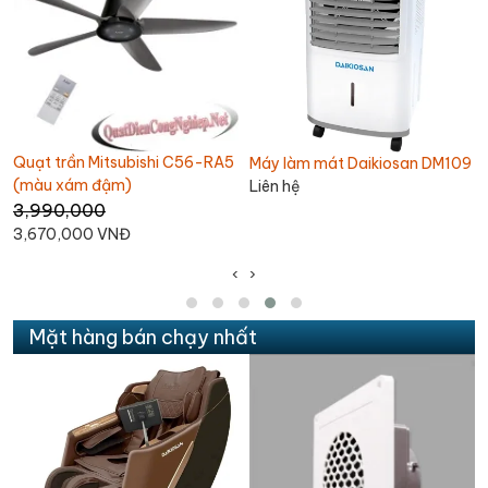
6-RA5
Máy làm mát Daikiosan DM109
Quạt thổi thảm Omysu CD
Liên hệ
T01
1,800,000
1,690,000 VNĐ
‹
›
Mặt hàng bán chạy nhất