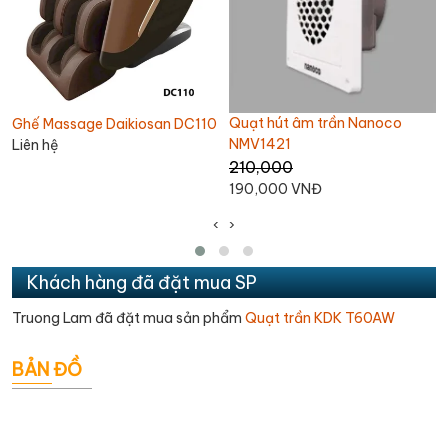
Quạt hút âm trần Nanoco
Quạt trần Chinghai SF2001
C110
NMV1421
1,100,000
210,000
1,060,000 VNĐ
190,000 VNĐ
‹
›
Khách hàng đã đặt mua SP
Truong Lam đã đặt mua sản phẩm
Quạt trần KDK T60AW
BẢN ĐỒ