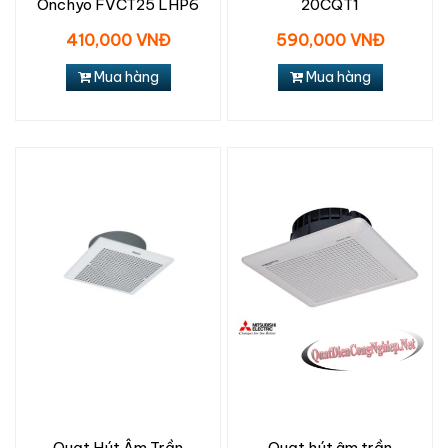
Onchyo FVCT25 LHP6
20CQT1
410,000 VNĐ
590,000 VNĐ
Mua hàng
Mua hàng
Quạt Hút Âm Trần
Quạt hút âm trần