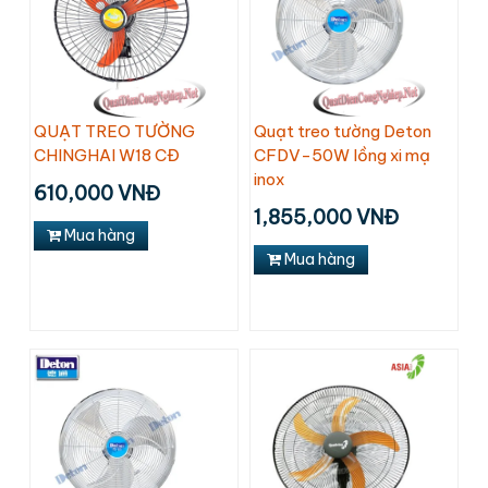
QUẠT TREO TƯỜNG
Quạt treo tường Deton
CHINGHAI W18 CĐ
CFDV-50W lồng xi mạ
inox
610,000 VNĐ
1,855,000 VNĐ
Mua hàng
Mua hàng