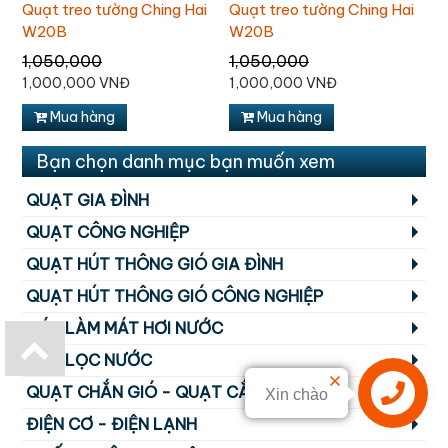
Quạt treo tường Ching Hai
Quạt treo tường Ching Hai
Q
W20B
W20B
W
1,050,000
1,050,000
1
1,000,000 VNĐ
1,000,000 VNĐ
1
Mua hàng
Mua hàng
Bạn chọn danh mục bạn muốn xem
QUẠT GIA ĐÌNH
QUẠT CÔNG NGHIỆP
QUẠT HÚT THÔNG GIÓ GIA ĐÌNH
QUẠT HÚT THÔNG GIÓ CÔNG NGHIỆP
MÁY LÀM MÁT HƠI NƯỚC
MÁY LỌC NƯỚC
QUẠT CHẮN GIÓ - QUẠT CẮT GIÓ
Xin chào
ĐIỆN CƠ - ĐIỆN LẠNH