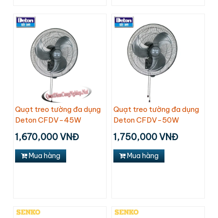
Quạt treo tường đa dụng
Quạt treo tường đa dụng
Deton CFDV-45W
Deton CFDV-50W
1,670,000 VNĐ
1,750,000 VNĐ
Mua hàng
Mua hàng