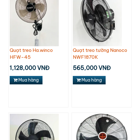
Quạt treo Ha.winco
Quạt treo tường Nanoco
HFW-45
NWF1870K
1,128,000 VNĐ
565,000 VNĐ
Mua hàng
Mua hàng