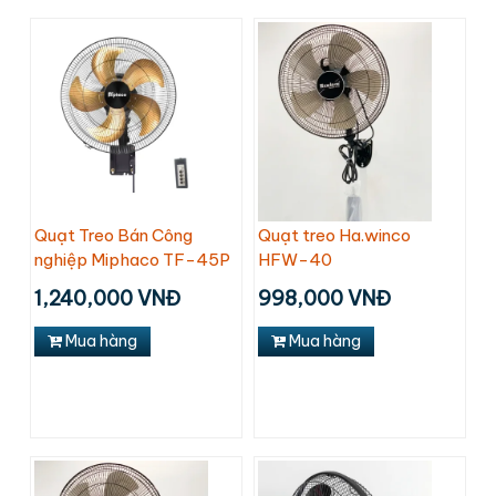
Quạt Treo Bán Công
Quạt treo Ha.winco
nghiệp Miphaco TF-45P
HFW-40
1,240,000 VNĐ
998,000 VNĐ
Mua hàng
Mua hàng