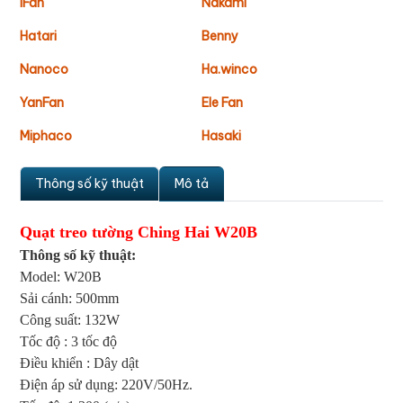
IFan
Nakami
Hatari
Benny
Nanoco
Ha.winco
YanFan
Ele Fan
Miphaco
Hasaki
Thông số kỹ thuật
Mô tả
Quạt treo tường Ching Hai W20B
Thông số kỹ thuật:
Model: W20B
Sải cánh: 500mm
Công suất: 132W
Tốc độ : 3 tốc độ
Điều khiển : Dây dật
Điện áp sử dụng: 220V/50Hz.