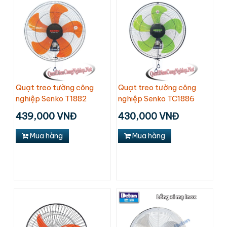
Quạt treo tường công
Quạt treo tường công
nghiệp Senko T1882
nghiệp Senko TC1886
439,000 VNĐ
430,000 VNĐ
Mua hàng
Mua hàng