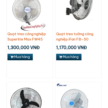
Quạt treo công nghiệp
Quạt treo tường công
Superlite Max FW45
nghiệp iFan FB-50
1,300,000 VNĐ
1,170,000 VNĐ
Mua hàng
Mua hàng