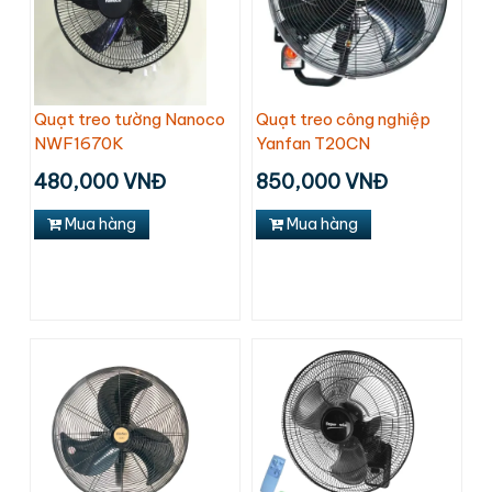
Quạt treo tường Nanoco
Quạt treo công nghiệp
NWF1670K
Yanfan T20CN
480,000 VNĐ
850,000 VNĐ
Mua hàng
Mua hàng