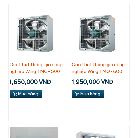
Quạt hút thông gió công
Quạt hút thông gió công
nghiệp Wing TMG-500
nghiệp Wing TMG-600
1,650,000 VNĐ
1,950,000 VNĐ
Mua hàng
Mua hàng