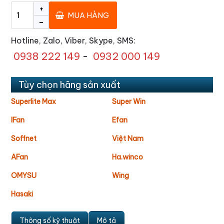
+
MUA HÀNG
-
Hotline, Zalo, Viber, Skype, SMS:
0938 222 149
-
0932 000 149
Tùy chọn hãng sản xuất
Superlite Max
Super Win
IFan
Efan
Soffnet
Việt Nam
AFan
Ha.winco
OMYSU
Wing
Hasaki
Thông số kỹ thuật
Mô tả