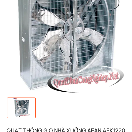
QUẠT THÔNG GIÓ NHÀ XƯỞNG AFAN AFK1220