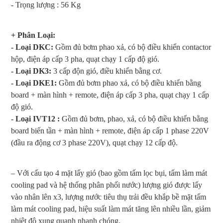
- Trọng lượng : 56 Kg
+ Phân Loại:
- Loại DKC:
Gồm đủ bơm phao xả, có bộ điều khiển contactor
hộp, điện áp cấp 3 pha, quạt chạy 1 cấp độ gió.
- Loại DK3:
3 cấp độn gió, điều khiển bằng cơ.
- Loại DKE1:
Gồm đủ bơm phao xả, có bộ điều khiển bằng
board + màn hình + remote, điện áp cấp 3 pha, quạt chạy 1 cấp
độ gió.
- Loại IVT12 :
Gồm đủ bơm, phao, xả, có bộ điều khiển bằng
board biến tần + màn hình + remote, điện áp cấp 1 phase 220V
(đầu ra động cơ 3 phase 220V), quạt chạy 12 cấp độ.
– Với cấu tạo 4 mặt lấy gió (bao gồm tấm lọc bụi, tấm làm mát
cooling pad và hệ thống phân phối nước) lượng gió được lấy
vào nhân lên x3, lượng nước tiêu thụ trải đều khắp bề mặt tấm
làm mát cooling pad, hiệu suất làm mát tăng lên nhiều lần, giảm
nhiệt độ xung quanh nhanh chóng.