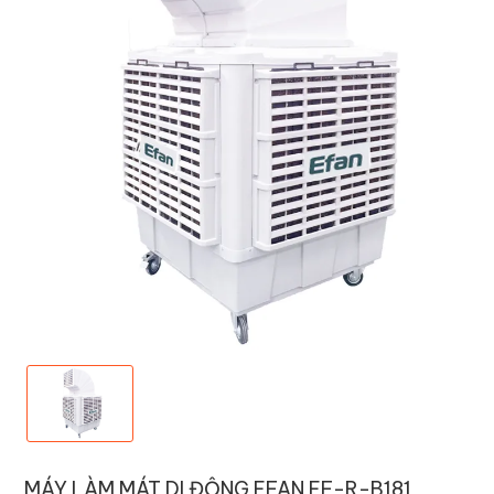
MÁY LÀM MÁT DI ĐỘNG EFAN EF-R-B181