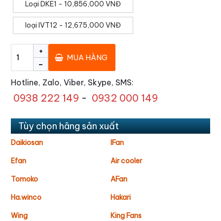
Loại DKE1 - 10,856,000 VNĐ
loại IVT12 - 12,675,000 VNĐ
+
MUA HÀNG
-
Hotline, Zalo, Viber, Skype, SMS:
0938 222 149
-
0932 000 149
Tùy chọn hãng sản xuất
Daikiosan
IFan
Efan
Air cooler
Tomoko
AFan
Ha.winco
Hakari
Wing
King Fans