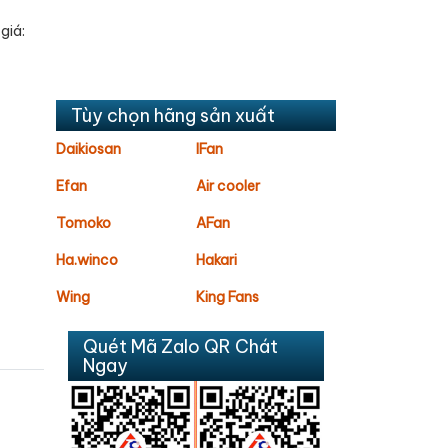
giá:
Tùy chọn hãng sản xuất
Daikiosan
IFan
Efan
Air cooler
Tomoko
AFan
Ha.winco
Hakari
Wing
King Fans
Quét Mã Zalo QR Chát
Ngay