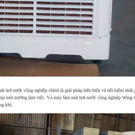
Máy làm mát
Máy làm mát
ánh ACF02D525
Mitsubish
Daikiosan DM103
Daikiosan DM201
RA5 (mà
,700,000
2,950,000
3,050,000
đậm)
,595,000 VNĐ
2,840,000 VNĐ
2,885,000 VNĐ
3,990,
3,670,0
mát hơi nước công nghiệp chính là giải pháp hữu hiệu và tiết kiệm nhất 
tại môi trường làm việc. Và máy làm mát hơi nước công nghiệp Wing r
ng khí.