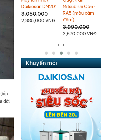
Máy làm mát
Quạt thổi thảm
Quạt bàn
i C56-
Daikiosan DM109
Omysu CD-T01
Mitsubishi D16-
u xám
Liên hệ
1,800,000
1,200,000
1,690,000 VNĐ
995,000 VNĐ
000
00 VNĐ
‹
›
Khuyến mãi
giúp
a đời