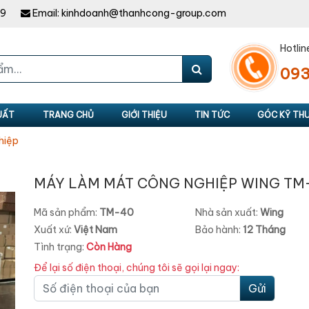
49
Email:
kinhdoanh@thanhcong-group.com
Hotlin
093
UẤT
TRANG CHỦ
GIỚI THIỆU
TIN TỨC
GÓC KỸ TH
hiệp
MÁY LÀM MÁT CÔNG NGHIỆP WING TM
Mã sản phẩm:
TM-40
Nhà sản xuất:
Wing
Xuất xứ:
Việt Nam
Bảo hành:
12 Tháng
Tình trạng:
Còn Hàng
Để lại số điện thoại, chúng tôi sẽ gọi lại ngay:
Gửi