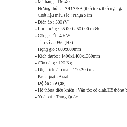
- Mã hàng : TM-40
- Hướng thổi : TA/DA/SA (thổi trên, thổi ngang, th
- Chất liệu màu sắc : Nhựa xám
- Điện áp : 380 (V)
- Lưu lượng : 35.000 - 50.000 m3/h
- Công suất : 4 KW
- Tần số : 50/60 (Hz)
- Họng gió : 800x800mm
- Kích thước : 1400x1400x1360mm
- Cân nặng : 120 Kg
- Diện tích làm mát : 150-200 m2
- Kiểu quạt : Axial
- Độ ồn : 79 (db)
- Hệ thống điều khiển : Vận tốc cố định/Hệ thống b
- Xuất xứ : Trung Quốc