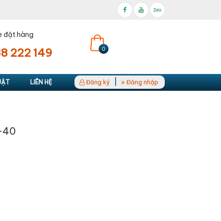
e đặt hàng
0
8 222 149
|
UẬT
LIÊN HỆ
Đăng ký
Đăng nhập
-40