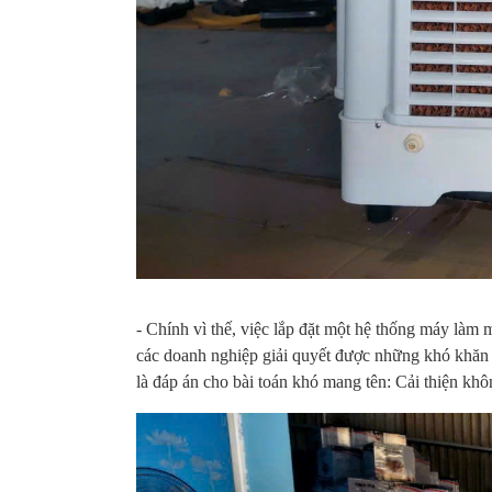
Quạt treo tường
Quạt trần AC 5
Chinghai SF2001
c
6-GV
AC AWF04A163
cánh ACF03D665
1,100,000
2
670,000
3,580,000
1,060,000 VNĐ
2
630,000 VNĐ
3,165,000 VNĐ
- Chính vì thế, việc lắp đặt một hệ thống máy làm 
các doanh nghiệp giải quyết được những khó khăn 
là đáp án cho bài toán khó mang tên: Cải thiện khô