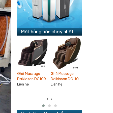
Mặt hàng bán chạy nhất
Quạt hút âm trần
Quạt trần
sage
Quạt trần 3 cán
Nanoco NMV1421
Chinghai SF2001
n DC110
Nanoco
NCF6031-K
210,000
1,100,000
1,380,000 VNĐ
190,000 VNĐ
1,060,000 VNĐ
‹
›