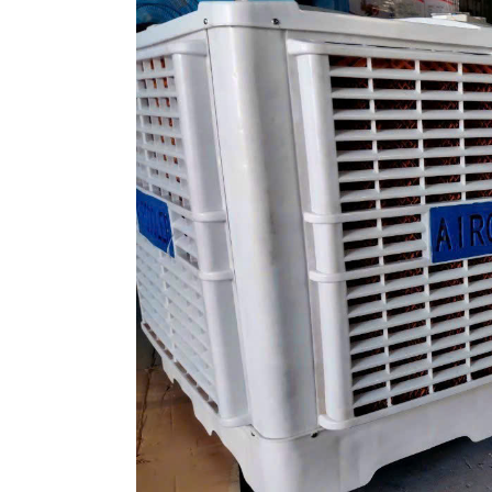
Quạt hút âm trần
Qu
Nanoco NMV1421
Ch
210,000
1
190,000 VNĐ
1