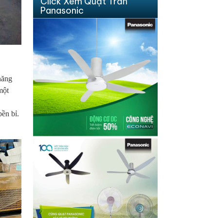
Click Xem Quạt Trần
Panasonic
năng
một
bền bỉ.