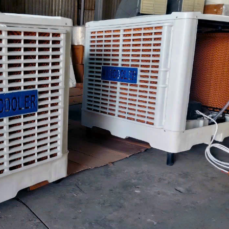
ạt trần
Quạt trần 3 cánh
Ghế Massage
Ghế Mas
inghai SF2001
Nanoco
Daikiosan DC109
Daikiosa
NCF6031-K
Liên hệ
Liên hệ
,100,000
1,380,000 VNĐ
,060,000 VNĐ