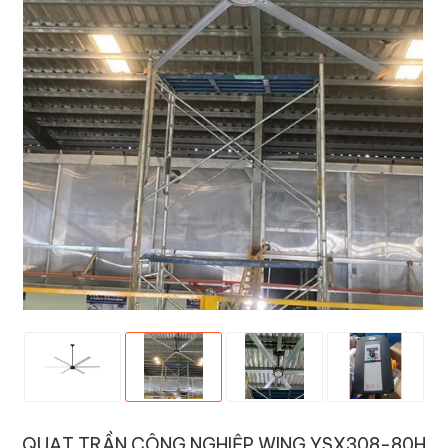
QUẠT TRẦN CÔNG NGHIỆP WING YSX308-80H