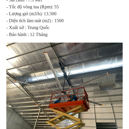
- Tốc độ vòng tua (Rpm): 55
- Lượng gió (m3/h): 13.500
- Diện tích làm mát (m2) : 1500
- Xuất xứ : Trung Quốc
- Bảo hành : 12 Tháng