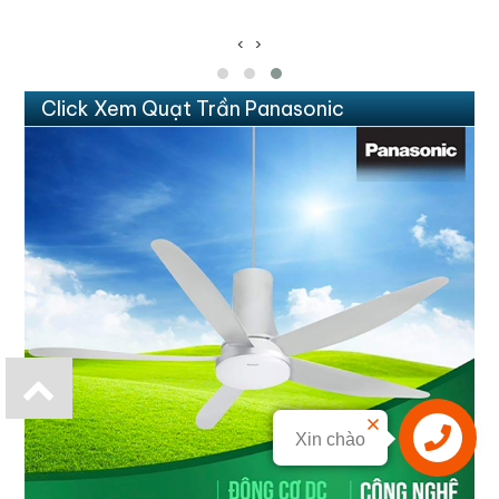
190,000 VNĐ
‹
›
Click Xem Quạt Trần Panasonic
Xin chào