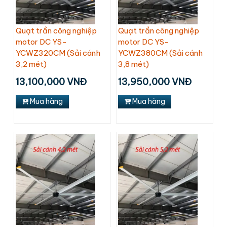
Quạt trần công nghiệp
Quạt trần công nghiệp
motor DC YS-
motor DC YS-
YCWZ320CM (Sải cánh
YCWZ380CM (Sải cánh
3,2 mét)
3,8 mét)
13,100,000 VNĐ
13,950,000 VNĐ
Mua hàng
Mua hàng