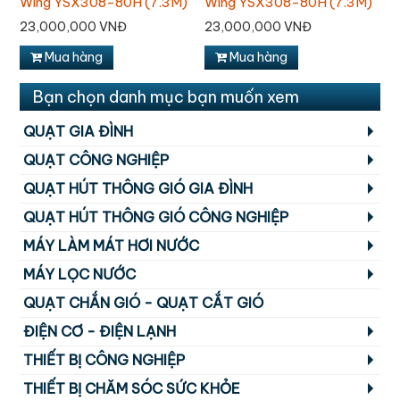
)
Wing YSX308-80H (7.3M)
Wing YSX308-80H (7.3M)
W
23,000,000 VNĐ
23,000,000 VNĐ
2
Mua hàng
Mua hàng
Bạn chọn danh mục bạn muốn xem
QUẠT GIA ĐÌNH
QUẠT CÔNG NGHIỆP
QUẠT HÚT THÔNG GIÓ GIA ĐÌNH
QUẠT HÚT THÔNG GIÓ CÔNG NGHIỆP
MÁY LÀM MÁT HƠI NƯỚC
MÁY LỌC NƯỚC
QUẠT CHẮN GIÓ - QUẠT CẮT GIÓ
ĐIỆN CƠ - ĐIỆN LẠNH
THIẾT BỊ CÔNG NGHIỆP
THIẾT BỊ CHĂM SÓC SỨC KHỎE