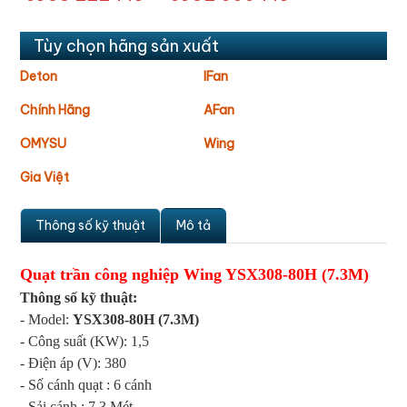
Tùy chọn hãng sản xuất
Deton
IFan
Chính Hãng
AFan
OMYSU
Wing
Gia Việt
Thông số kỹ thuật
Mô tả
Quạt trần công nghiệp Wing
YSX308-80H (7.3M)
Thông số kỹ thuật:
- Model:
YSX308-80H (7.3M)
- Công suất (KW): 1,5
- Điện áp (V): 380
- Số cánh quạt : 6 cánh
- Sải cánh : 7.3 Mét