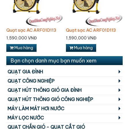
Quạt sạc AC ARF01D113
Quạt sạc AC ARF01D113
Q
1,590,000 VNĐ
1,590,000 VNĐ
1
Mua hàng
Mua hàng
Bạn chọn danh mục bạn muốn xem
QUẠT GIA ĐÌNH
QUẠT CÔNG NGHIỆP
QUẠT HÚT THÔNG GIÓ GIA ĐÌNH
QUẠT HÚT THÔNG GIÓ CÔNG NGHIỆP
MÁY LÀM MÁT HƠI NƯỚC
MÁY LỌC NƯỚC
QUẠT CHẮN GIÓ - QUẠT CẮT GIÓ