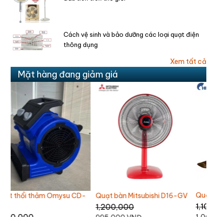
Cách vệ sinh và bảo dưỡng các loại quạt điện
thông dụng
Xem tất cả
Mặt hàng đang giảm giá
Quạt trần Chinghai SF2001
V
Quạt treo tường AC
Q
AWF04A163
A
1,100,000