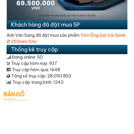
Khách hàng đã đặt mua SP
i
Nguyễn Trâm đã đặt mua sản phẩm
Quạt treo công nghiệp
T
AFan AFW-650
Thống kê truy cập
Đang online: 50
Truy cập hôm nay: 937
Truy cập hôm qua: 1648
Tổng số truy cập: 28.090.853
Truy cập trung bình: 1243
BẢN ĐỒ