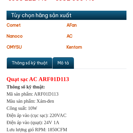
Tùy chọn hãng sản xuất
Comet
AFan
Nanoco
AC
OMYSU
Kentom
Thông số kỹ thuật
Mô tả
Quạt sạc AC ARF01D113
Thông số kỹ thuật:
Mã sản phẩm: ARF01D113
Màu sản phẩm: Xám-đen
Công suất: 10W
Điện áp vào (cục sạc): 220VAC
Điện áp vào (quạt): 24V 1A
Lưu lượng gió RPM: 1850CFM