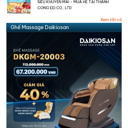
SIÊU KHUYẾN MÃI - MÙA HÈ TẠI THANH
CONG EEI CO., LTD
Xem tất cả
Ghế Massage Daikiosan