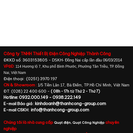
Công ty TNHH Thiết Bị Điện Công Nghiệp Thành Công
ĐKKD số: 3603153805 -
DSKH- Đồng Nai cấp lần đầu 06/03/2014
VPĐD:
114 Hương lộ 7, Khu phố Bình Phước, Phường Tân Triều, TP. Đồng
Nai, Việt Nam
Điện thoại : (0251) 3970 197
CN & Showroom :
1/5 Tiền Lân 17, Bà Điểm, TP.Hồ Chí Minh, Việt Nam
ĐT: (028) 22 400 600 -
( 08h - 17h từ Thứ 2 - Thứ 7)
Hotline: 0932.000.149 - 0938.222.149
kinhdoanh@thanhcong-group.com
E-mail Báo giá :
info@thanhcong-group.com
E-mail CSKH:
Chúng tôi là nhà cung cấp
chuyên
Quạt điện,
Quạt Công Nghiệp
nghiệp