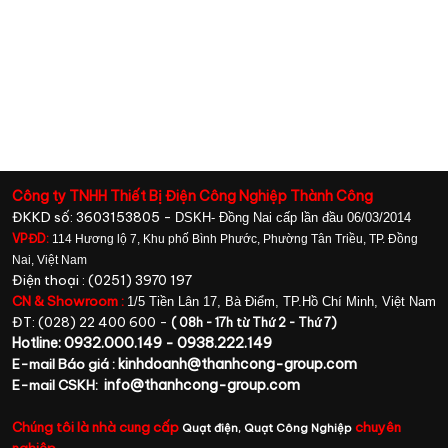
Công ty TNHH Thiết Bị Điện Công Nghiệp Thành Công
ĐKKD số: 3603153805 -
DSKH- Đồng Nai cấp lần đầu 06/03/2014
VPĐD:
114 Hương lộ 7, Khu phố Bình Phước, Phường Tân Triều, TP. Đồng
Nai, Việt Nam
Điện thoại : (0251) 3970 197
CN & Showroom :
1/5 Tiền Lân 17, Bà Điểm, TP.Hồ Chí Minh, Việt Nam
ĐT: (028) 22 400 600 -
( 08h - 17h từ Thứ 2 - Thứ 7)
Hotline: 0932.000.149 - 0938.222.149
kinhdoanh@thanhcong-group.com
E-mail Báo giá :
info@thanhcong-group.com
E-mail CSKH:
Chúng tôi là nhà cung cấp
chuyên
Quạt điện,
Quạt Công Nghiệp