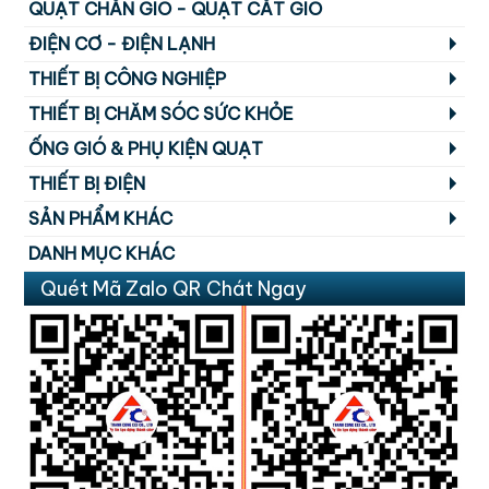
QUẠT CHẮN GIÓ - QUẠT CẮT GIÓ
ĐIỆN CƠ - ĐIỆN LẠNH
THIẾT BỊ CÔNG NGHIỆP
THIẾT BỊ CHĂM SÓC SỨC KHỎE
ỐNG GIÓ & PHỤ KIỆN QUẠT
THIẾT BỊ ĐIỆN
SẢN PHẨM KHÁC
DANH MỤC KHÁC
Quét Mã Zalo QR Chát Ngay