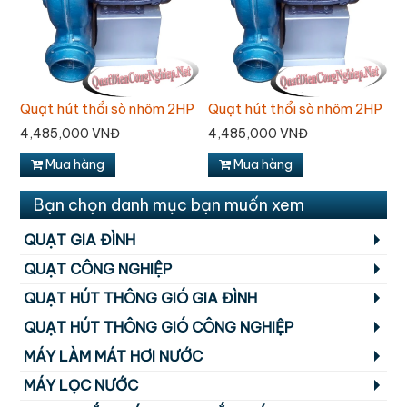
P
Quạt hút thổi sò nhôm 2HP
Quạt hút thổi sò nhôm 2HP
Q
4,485,000 VNĐ
4,485,000 VNĐ
4
Mua hàng
Mua hàng
Bạn chọn danh mục bạn muốn xem
QUẠT GIA ĐÌNH
QUẠT CÔNG NGHIỆP
QUẠT HÚT THÔNG GIÓ GIA ĐÌNH
QUẠT HÚT THÔNG GIÓ CÔNG NGHIỆP
MÁY LÀM MÁT HƠI NƯỚC
MÁY LỌC NƯỚC