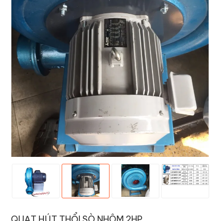
QUẠT HÚT THỔI SÒ NHÔM 2HP