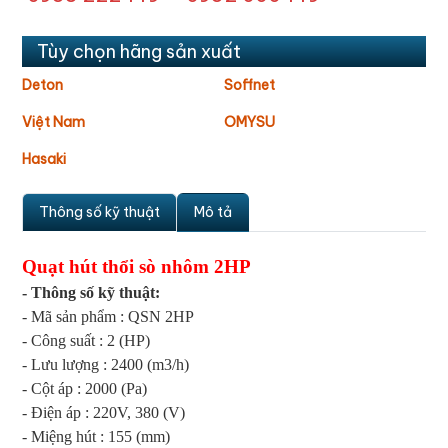
Tùy chọn hãng sản xuất
Deton
Soffnet
Việt Nam
OMYSU
Hasaki
Thông số kỹ thuật
Mô tả
Quạt hút thổi sò nhôm 2HP
- Thông số kỹ thuật:
- Mã sản phẩm : QSN 2HP
- Công suất : 2 (HP)
- Lưu lượng : 2400 (m3/h)
- Cột áp : 2000 (Pa)
- Điện áp : 220V, 380 (V)
- Miệng hút : 155 (mm)