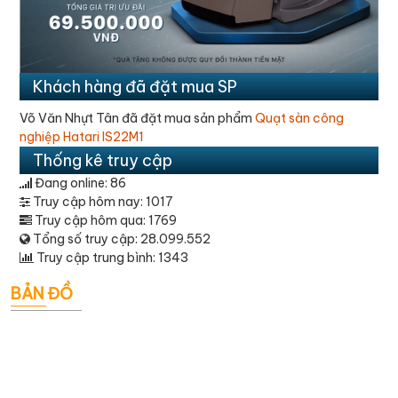
Khách hàng đã đặt mua SP
Nguyễn Trâm đã đặt mua sản phẩm
Quạt treo công nghiệp
C
AFan AFW-650
F
Thống kê truy cập
Đang online: 86
Truy cập hôm nay: 1017
Truy cập hôm qua: 1769
Tổng số truy cập: 28.099.552
Truy cập trung bình: 1343
BẢN ĐỒ