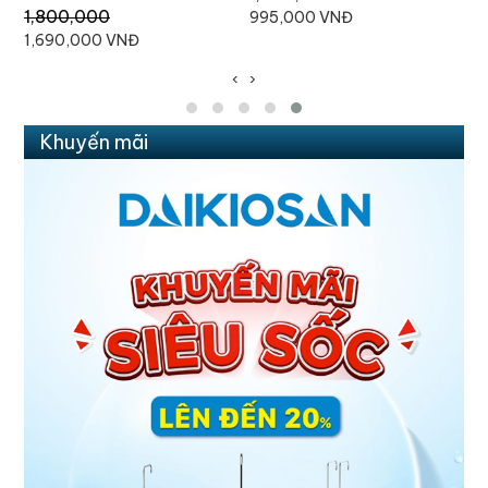
670,000
3
1,060,000 VNĐ
630,000 VNĐ
3
‹
›
Khuyến mãi