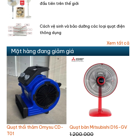
đầu tiên trên thế giới
Cách vệ sinh và bảo dưỡng các loại quạt điện
thông dụng
Xem tất cả
Mặt hàng đang giảm giá
Quạt trần Chinghai SF2001
V
Quạt treo tường AC
Q
AWF04A163
A
1,100,000