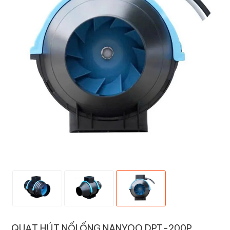
QUẠT HÚT NỐI ỐNG NANYOO DPT-200P