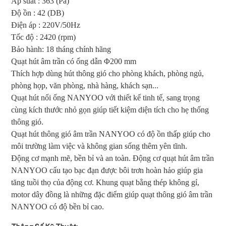
Áp suất : 363 (Pa)
Độ ồn : 42 (DB)
Điện áp : 220V/50Hz
Tốc độ : 2420 (rpm)
Bảo hành: 18 tháng chính hãng
Quạt hút âm trần có ống dẫn Φ200 mm
Thích hợp dùng hút thông gió cho phòng khách, phòng ngủ,
phòng họp, văn phòng, nhà hàng, khách sạn...
Quạt hút nối ống NANYOO với thiết kế tinh tế, sang trọng
cùng kích thước nhỏ gọn giúp tiết kiệm diện tích cho hẹ thống
thông gió.
Quạt hút thông gió âm trần NANYOO có độ ồn thấp giúp cho
môi trường làm việc và không gian sống thêm yên tĩnh.
Động cơ mạnh mẽ, bền bỉ và an toàn. Động cơ quạt hút âm trần
NANYOO cấu tạo bạc đạn được bôi trơn hoàn hảo giúp gia
tăng tuồi thọ của động cơ. Khung quạt bằng thép không gỉ,
motor dây đồng là những đặc điểm giúp quạt thông gió âm trần
NANYOO có độ bền bỉ cao.