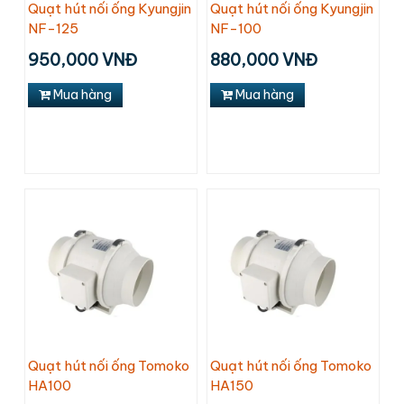
Quạt hút nối ống Kyungjin
Quạt hút nối ống Kyungjin
NF-125
NF-100
950,000 VNĐ
880,000 VNĐ
Mua hàng
Mua hàng
Quạt hút nối ống Tomoko
Quạt hút nối ống Tomoko
HA100
HA150