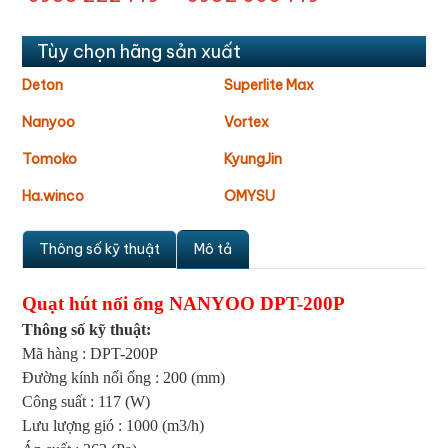
Tùy chọn hãng sản xuất
Deton
Superlite Max
Nanyoo
Vortex
Tomoko
KyungJin
Ha.winco
OMYSU
Thông số kỹ thuật
Mô tả
Quạt hút nối ống NANYOO DPT-200P
Thông số kỹ thuật:
Mã hàng : DPT-200P
Đường kính nối ống : 200 (mm)
Công suất : 117 (W)
Lưu lượng gió : 1000 (m3/h)