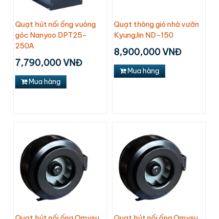
Quạt hút nối ống vuông
Quạt thông gió nhà vườn
góc Nanyoo DPT25-
KyungJin ND-150
250A
8,900,000 VNĐ
7,790,000 VNĐ
Mua hàng
Mua hàng
Quạt hút nối ống Omysu
Quạt hút nối ống Omysu