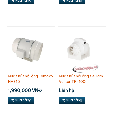
Mua hàng
Mua hàng
Quạt hút nối ống Tomoko
Quạt hút nối ống siêu âm
HA315
Vorter TF-100
1,990,000 VNĐ
Liên hệ
Mua hàng
Mua hàng