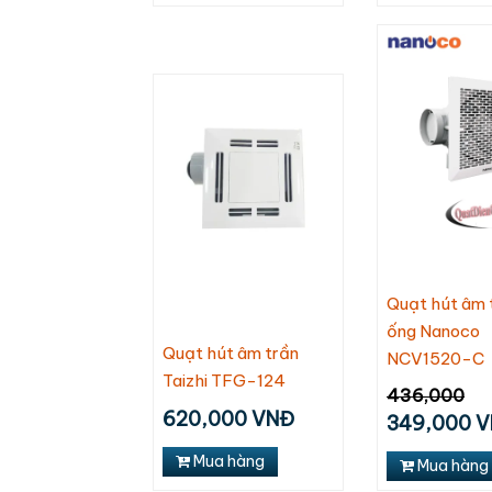
Quạt hút âm 
ống Nanoco
Quạt hút âm trần
NCV1520-C
Taizhi TFG-124
436,000
620,000 VNĐ
349,000 
Mua hàng
Mua hàng