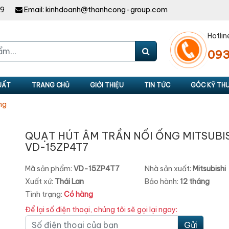
49
Email:
kinhdoanh@thanhcong-group.com
Hotlin
093
UẤT
TRANG CHỦ
GIỚI THIỆU
TIN TỨC
GÓC KỸ TH
ng
QUẠT HÚT ÂM TRẦN NỐI ỐNG MITSUBI
VD-15ZP4T7
Mã sản phẩm:
VD-15ZP4T7
Nhà sản xuất:
Mitsubishi
Xuất xứ:
Thái Lan
Bảo hành:
12 tháng
Tình trạng:
Có hàng
Để lại số điện thoại, chúng tôi sẽ gọi lại ngay:
Gửi