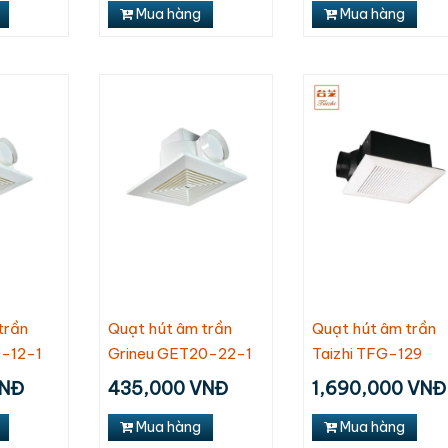
Mua hàng
Mua hàng
Quạt hút âm trần
Quạt trần
Quạt 
Nanoco NMV1421
Chinghai SF2001
Nano
trần
Quạt hút âm trần
Quạt hút âm trần
NCF6
210,000
1,100,000
0-12-1
Grineu GET20-22-1
Taizhi TFG-129
1,380
190,000 VNĐ
1,060,000 VNĐ
VNĐ
435,000 VNĐ
1,690,000 VNĐ
Mua hàng
Mua hàng