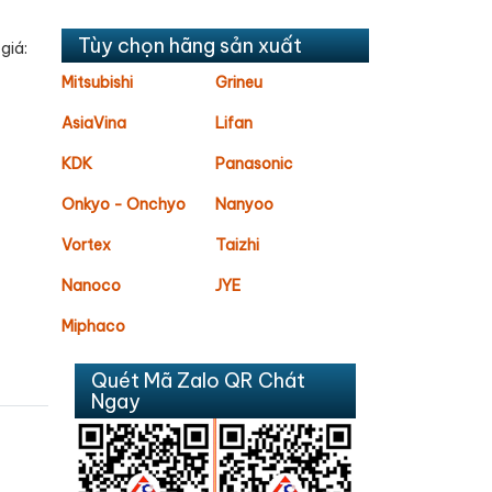
Tùy chọn hãng sản xuất
giá:
Mitsubishi
Grineu
AsiaVina
Lifan
KDK
Panasonic
Onkyo - Onchyo
Nanyoo
Vortex
Taizhi
Nanoco
JYE
Miphaco
Quét Mã Zalo QR Chát
Ngay