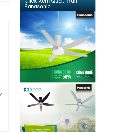
Click Xem Quạt Trần
Panasonic
JY-