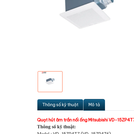
Thông số kỹ thuật
Mô tả
Quạt hút âm trần nối ống Mitsubishi VD-15ZP4T
Thông số kỹ thuật:
Model :