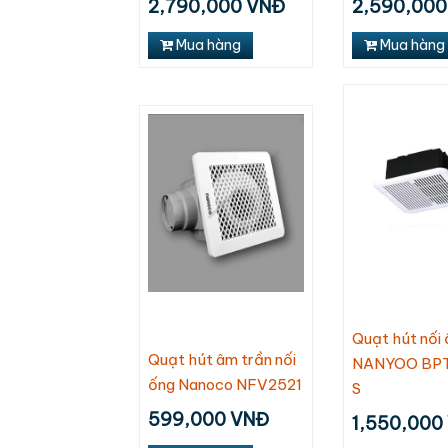
2,790,000 VNĐ
2,590,000
Daikiosan DM201
3,050,000
Mua hàng
Mua hàng
2,885,000 VNĐ
Quạt hút nối
Quạt hút âm trần nối
NANYOO BP
ống Nanoco NFV2521
S
599,000 VNĐ
1,550,000