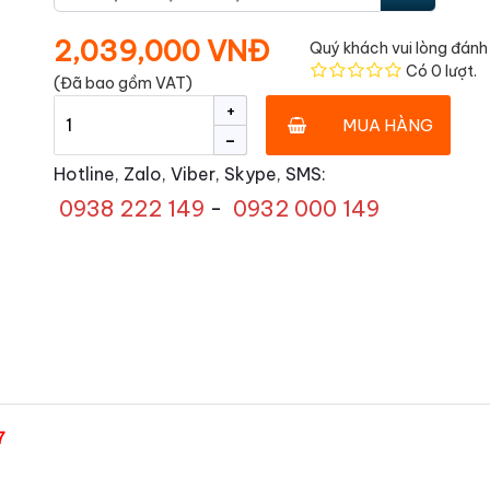
2,039,000 VNĐ
Quý khách vui lòng đánh 
Có
0
lượt.
(Đã bao gồm VAT)
+
MUA HÀNG
-
Hotline, Zalo, Viber, Skype, SMS:
0938 222 149
-
0932 000 149
7