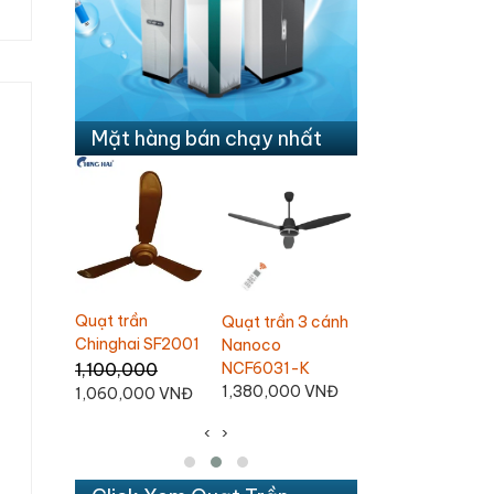
Mặt hàng bán chạy nhất
Quạt hút âm 
trần 3 cánh
Ghế Massage
Ghế Massage
Nanoco NMV
co
Daikiosan DC109
Daikiosan DC110
031-K
Liên hệ
Liên hệ
210,000
,000 VNĐ
190,000 VN
‹
›