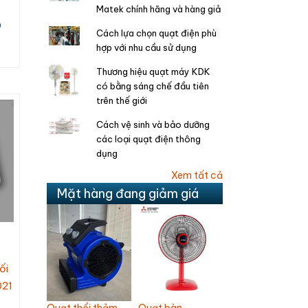
Matek chính hãng và hàng giả
Đ
Cách lựa chọn quạt điện phù
hợp với nhu cầu sử dụng
Thương hiệu quạt máy KDK
có bằng sáng chế đầu tiên
trên thế giới
Cách vệ sinh và bảo dưỡng
các loại quạt điện thông
dụng
Xem tất cả
Mặt hàng đang giảm giá
ối
021
Quạt trần
 bàn
Quạt treo tường
Quạt trần A