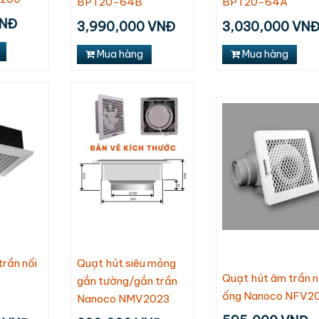
BPT20-64B
BPT20-64A
VNĐ
3,990,000 VNĐ
3,030,000 VN
Mua hàng
Mua hàng
trần nối
Quạt hút siêu mỏng
Quạt hút âm trần n
gắn tường/gắn trần
ống Nanoco NFV2
Nanoco NMV2023
Quạt trần
Máy làm mát
Quạt thổi thảm
Quạt