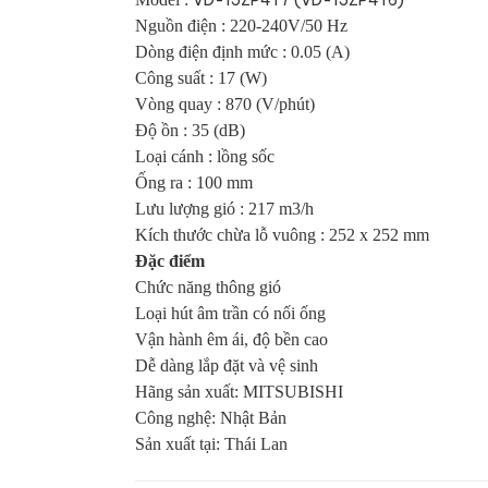
VD-15ZP4T7 (VD-15ZP4T6)
Nguồn điện : 220-240V/50 Hz
Dòng điện định mức : 0.05 (A)
Công suất : 17 (W)
Vòng quay : 870 (V/phút)
Độ ồn : 35 (dB)
Loại cánh : lồng sốc
Ống ra : 100 mm
Lưu lượng gió : 217 m3/h
Kích thước chừa lỗ vuông : 252 x 252 mm
Đặc điểm
Chức năng thông gió
Loại hút âm trần có nối ống
Vận hành êm ái, độ bền cao
Dễ dàng lắp đặt và vệ sinh
Hãng sản xuất: MITSUBISHI
Công nghệ: Nhật Bản
Sản xuất tại: Thái Lan