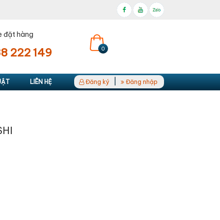
e đặt hàng
0
8 222 149
|
UẬT
LIÊN HỆ
Đăng ký
Đăng nhập
SHI