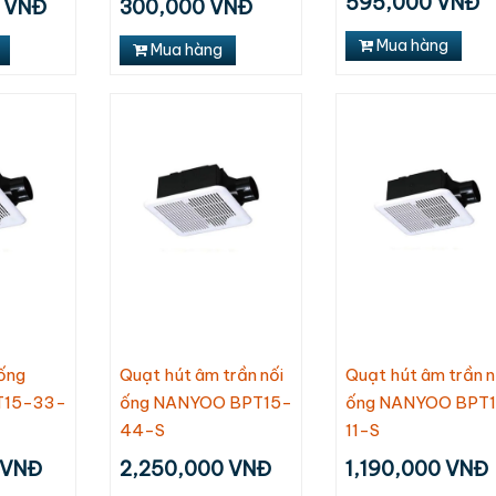
595,000 VNĐ
 VNĐ
300,000 VNĐ
Mitsubishi C56-
Daikiosan DM109
Omysu CD-T01
Mits
Mua hàng
RA5 (màu xám
Liên hệ
1,800,000
1,2
Mua hàng
đậm)
1,690,000 VNĐ
995
3,990,000
3,670,000 VNĐ
 ống
Quạt hút âm trần nối
Quạt hút âm trần n
T15-33-
ống NANYOO BPT15-
ống NANYOO BPT
44-S
11-S
 VNĐ
2,250,000 VNĐ
1,190,000 VNĐ