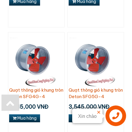
Mua hàng
Mua hàng
Quạt thông gió khung tròn
Quạt thông gió khung tròn
Deton SFG4G-4
Deton SFG5G-4
3,015,000 VNĐ
3,545,000 VNĐ
Xin chào
Mua hàng
Mua hàng