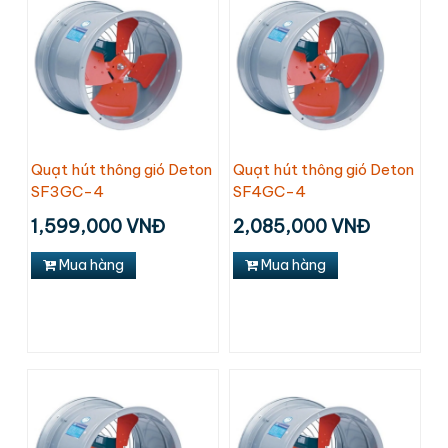
Quạt hút thông gió Deton
Quạt hút thông gió Deton
SF3GC-4
SF4GC-4
1,599,000 VNĐ
2,085,000 VNĐ
Mua hàng
Mua hàng