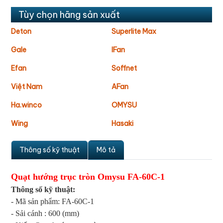
Tùy chọn hãng sản xuất
Deton
Superlite Max
Gale
IFan
Efan
Soffnet
Việt Nam
AFan
Ha.winco
OMYSU
Wing
Hasaki
Thông số kỹ thuật
Mô tả
Quạt hướng trục tròn Omysu FA-60C-1
Thông số kỹ thuật:
- Mã sản phẩm: FA-60C-1
- Sải cánh : 600 (mm)