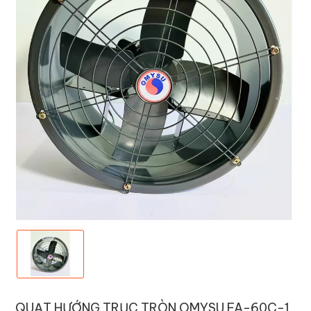
QUẠT HƯỚNG TRỤC TRÒN OMYSU FA-60C-1