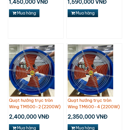
1,450,000 VNĐ
1,590,000 VNĐ
Mua hàng
Mua hàng
Quạt hướng trục tròn
Quạt hướng trục tròn
Wing TM500-2 (2200W)
Wing TM600-4 (2200W)
2,400,000 VNĐ
2,350,000 VNĐ
Mua hàng
Mua hàng