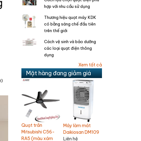
hợp với nhu cầu sử dụng
Thương hiệu quạt máy KDK
có bằng sáng chế đầu tiên
trên thế giới
Cách vệ sinh và bảo dưỡng
các loại quạt điện thông
dụng
Xem tất cả
Mặt hàng đang giảm giá
00
Quạt trần
mát
Quạt thổi thảm
Quạt bàn
Chinghai SF2001
n DM109
Omysu CD-T01
Mitsubishi D16-GV
1,100,000
1,800,000
1,200,000