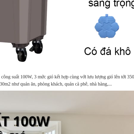
 công suất 100W, 3 mức gió kết hợp cùng với lưu lượng gió lên tới 35
 30m2 như quán ăn, phòng khách, quán cà phê, nhà hàng,...
Quạt trần
y làm mát
Máy làm mát
Máy làm 
Mitsubishi C56-
ikiosan DM103
Daikiosan DM201
Daikiosa
RA5 (màu xám
Liên hệ
,950,000
3,050,000