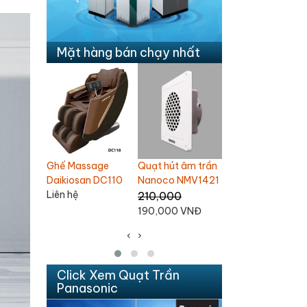
Mặt hàng bán chạy nhất
 âm trần
Quạt trần
Quạt trần 3 cánh
Ghế Massage
NMV1421
Chinghai SF2001
Nanoco
Daikiosan DC109
NCF6031-K
Liên hệ
1,100,000
1,380,000 VNĐ
 VNĐ
1,060,000 VNĐ
‹
›
Click Xem Quạt Trần
Panasonic