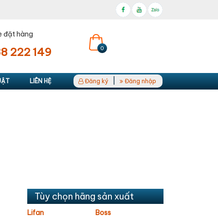
e đặt hàng
0
8 222 149
|
UẬT
LIÊN HỆ
Đăng ký
Đăng nhập
Tùy chọn hãng sản xuất
Lifan
Boss