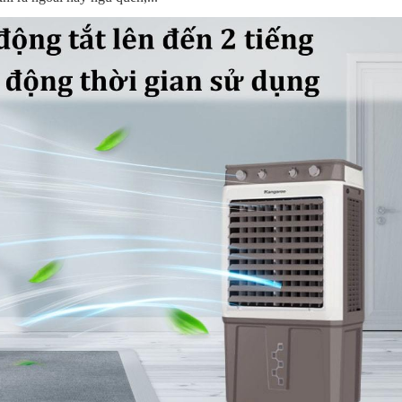
Quạt hút
ạt trần 3 cánh
Ghế Massage
Ghế Massage
Nanoco 
anoco
Daikiosan DC109
Daikiosan DC110
CF6031-K
Liên hệ
Liên hệ
210,000
,380,000 VNĐ
190,000