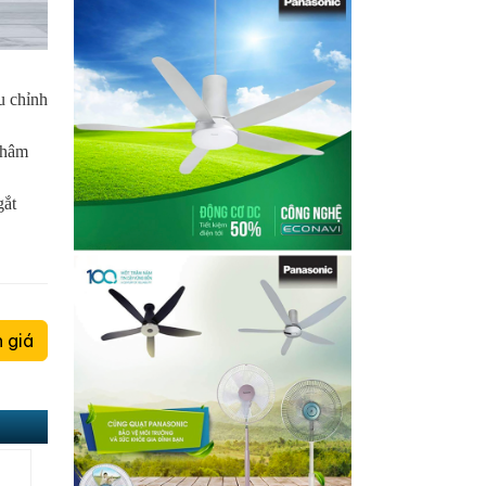
u chỉnh
 châm
gắt
 giá