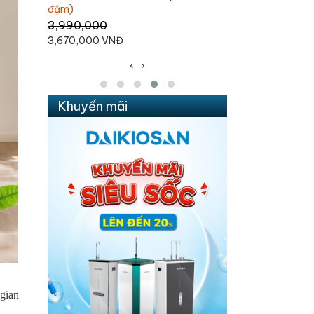
1,060,000 VNĐ
1,690,000 VNĐ
995,000 VNĐ
‹
›
Khuyến mãi
 gian