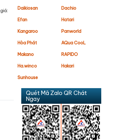
Daikiosan
Dachio
giá:
Efan
Hatari
Kangaroo
Panworld
Hòa Phát
AQua CooL
Makano
RAPIDO
Ha.winco
Hakari
Sunhouse
Quét Mã Zalo QR Chát
Ngay