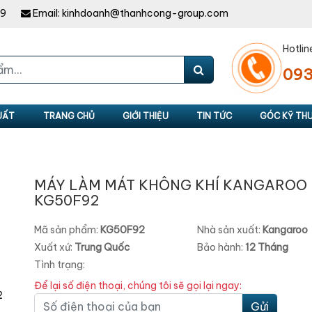
49
Email:
kinhdoanh@thanhcong-group.com
Hotlin
093
UẤT
TRANG CHỦ
GIỚI THIỆU
TIN TỨC
GÓC KỸ TH
MÁY LÀM MÁT KHÔNG KHÍ KANGAROO
KG50F92
Mã sản phẩm:
KG50F92
Nhà sản xuất:
Kangaroo
Xuất xứ:
Trung Quốc
Bảo hành:
12 Tháng
Tình trạng:
Để lại số điện thoại, chúng tôi sẽ gọi lại ngay:
Gửi