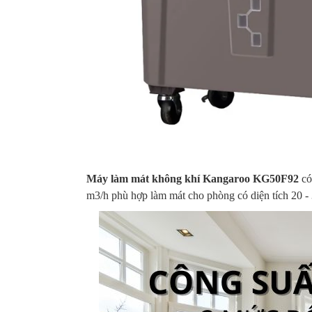
Máy làm mát không khí Kangaroo KG50F92
có
m3/h phù hợp làm mát cho phòng có diện tích 20 -
Quạt trần AC 5
Quạt treo tường
Quạt trần AC 5
Má
01
cánh ACF02D525
AC AWF04A163
cánh ACF03D665
Da
2,700,000
670,000
3,580,000
2