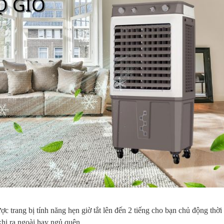
đậm)
,840,000 VNĐ
2,885,000 VNĐ
3,990,000
3,670,000 VNĐ
c trang bị tính năng hẹn giờ tắt lên đến 2 tiếng cho bạn chủ động thời
khi ra ngoài hay ngủ quên,...