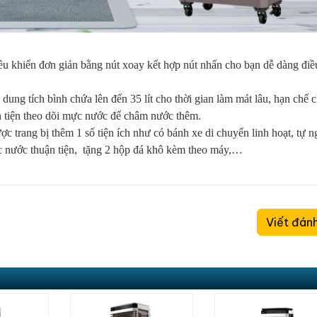
ều khiển đơn giản bằng nút xoay kết hợp nút nhấn cho bạn dễ dàng điề
 dung tích bình chứa lên đến 35 lít cho thời gian làm mát lâu, hạn chế
n tiện theo dõi mực nước để châm nước thêm.
ợc trang bị thêm 1 số tiện ích như có bánh xe di chuyển linh hoạt, tự n
c nước thuận tiện, tặng 2 hộp đá khô kèm theo máy,…
Viết đánh