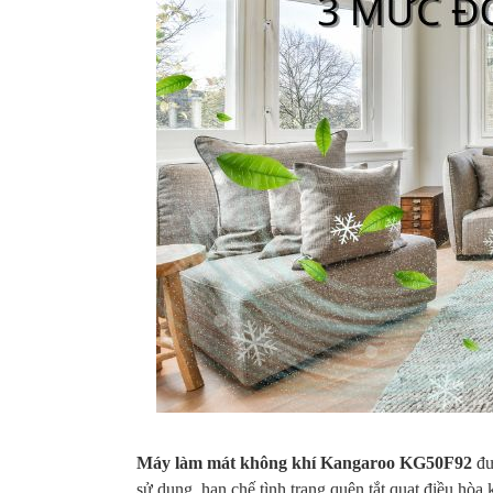
Đ
2,595,000 VNĐ
630,000 VNĐ
3,165,000 VNĐ
2
Máy làm mát không khí Kangaroo KG50F92
đượ
sử dụng, hạn chế tình trạng quên tắt quạt điều hòa 