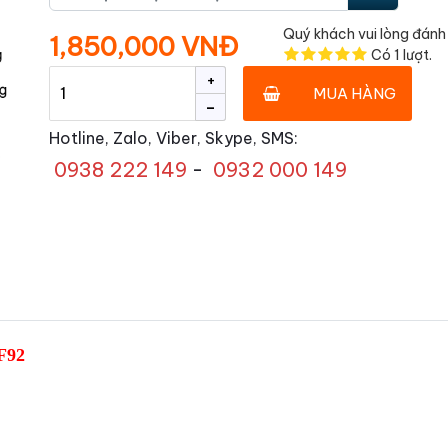
Quý khách vui lòng đánh 
1,850,000 VNĐ
Có
1
lượt.
+
MUA HÀNG
-
Hotline, Zalo, Viber, Skype, SMS:
0938 222 149
-
0932 000 149
F92