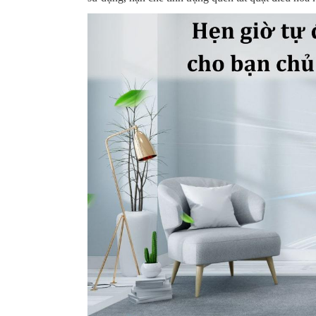
Quạt hút âm trần
Quạt trần
Qu
Nanoco NMV1421
Chinghai SF2001
N
N
210,000
1,100,000
1
190,000 VNĐ
1,060,000 VNĐ